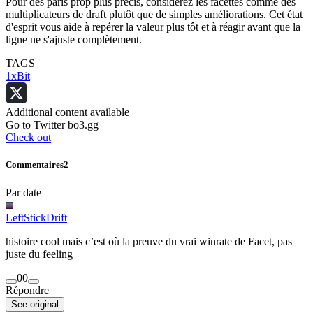
Pour des paris prop plus précis, considérez les facettes comme des
multiplicateurs de draft plutôt que de simples améliorations. Cet état
d'esprit vous aide à repérer la valeur plus tôt et à réagir avant que la
ligne ne s'ajuste complètement.
TAGS
1xBit
Additional content available
Go to Twitter bo3.gg
Check out
Commentaires
2
Par date
LeftStickDrift
histoire cool mais c’est où la preuve du vrai winrate de Facet, pas
juste du feeling
0
0
Répondre
See original