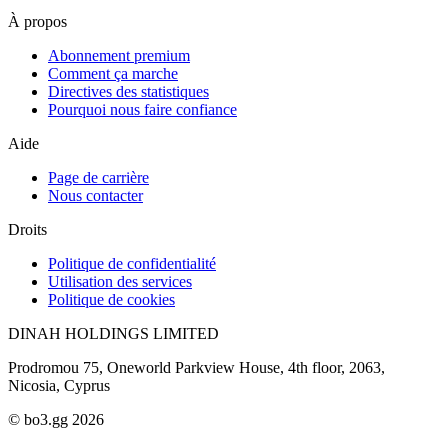
À propos
Abonnement premium
Comment ça marche
Directives des statistiques
Pourquoi nous faire confiance
Aide
Page de carrière
Nous contacter
Droits
Politique de confidentialité
Utilisation des services
Politique de cookies
DINAH HOLDINGS LIMITED
Prodromou 75, Oneworld Parkview House, 4th floor, 2063,
Nicosia, Cyprus
© bo3.gg 2026