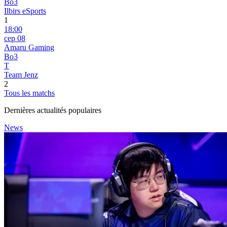
Bo3
Ilbirs eSports
1
18:00
сер 08
Amaru Gaming
Bo3
T
Team Jenz
2
Tous les matchs
Dernières actualités populaires
News