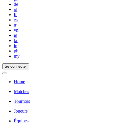
de
pl
fr
es
tr
vn
id
kr
jp
ph
my
Se connecter
Home
Matches
Tournois
Joueurs
Équipes