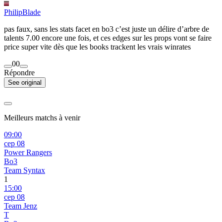
PhilipBlade
pas faux, sans les stats facet en bo3 c’est juste un délire d’arbre de
talents 7.00 encore une fois, et ces edges sur les props vont se faire
price super vite dès que les books trackent les vrais winrates
0
0
Répondre
See original
Meilleurs matchs à venir
09:00
сер 08
Power Rangers
Bo3
Team Syntax
1
15:00
сер 08
Team Jenz
T