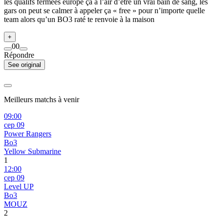
les qualifs fermées europe ça a l’air d’être un vrai bain de sang, les
gars on peut se calmer à appeler ça « free » pour n’importe quelle
team alors qu’un BO3 raté te renvoie à la maison
+
0
0
Répondre
See original
Meilleurs matchs à venir
09:00
сер 09
Power Rangers
Bo3
Yellow Submarine
1
12:00
сер 09
Level UP
Bo3
MOUZ
2