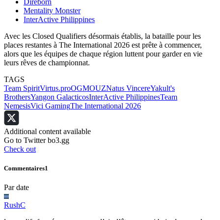
Direborn
Mentality Monster
InterActive Philippines
Avec les Closed Qualifiers désormais établis, la bataille pour les
places restantes à The International 2026 est prête à commencer,
alors que les équipes de chaque région luttent pour garder en vie
leurs rêves de championnat.
TAGS
Team Spirit
Virtus.pro
OG
MOUZ
Natus Vincere
Yakult's
Brothers
Yangon Galacticos
InterActive Philippines
Team
Nemesis
Vici Gaming
The International 2026
Additional content available
Go to Twitter bo3.gg
Check out
Commentaires
1
Par date
RushC