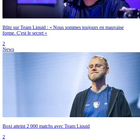
Blitz sur Team Liquid : « Nous sommes toujours en mauvaise
forme. C'est le secret »
2
News
Boxi atteint 2 000 matchs avec Team Liquid
2