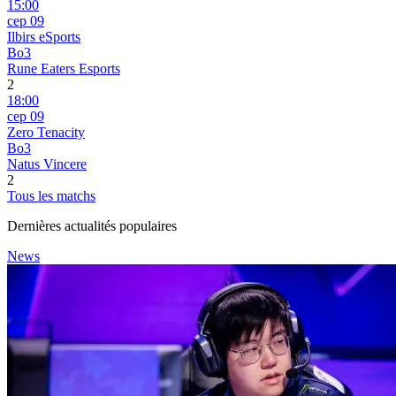
15:00
сер 09
Ilbirs eSports
Bo3
Rune Eaters Esports
2
18:00
сер 09
Zero Tenacity
Bo3
Natus Vincere
2
Tous les matchs
Dernières actualités populaires
News