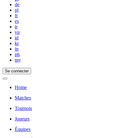
de
pl
fr
es
tr
vn
id
kr
jp
ph
my
Se connecter
Home
Matches
Tournois
Joueurs
Équipes