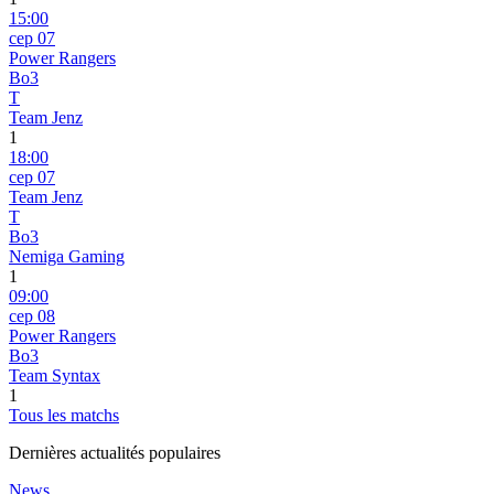
15:00
сер 07
Power Rangers
Bo3
T
Team Jenz
1
18:00
сер 07
Team Jenz
T
Bo3
Nemiga Gaming
1
09:00
сер 08
Power Rangers
Bo3
Team Syntax
1
Tous les matchs
Dernières actualités populaires
News