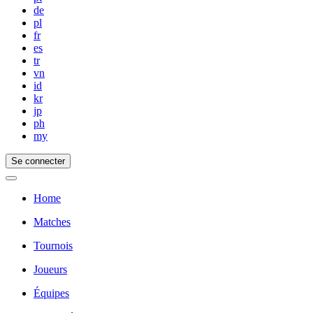
de
pl
fr
es
tr
vn
id
kr
jp
ph
my
Se connecter
Home
Matches
Tournois
Joueurs
Équipes