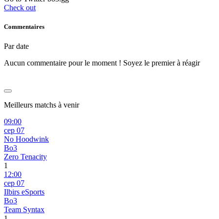
Check out
Commentaires
Par date
Aucun commentaire pour le moment ! Soyez le premier à réagir
Meilleurs matchs à venir
09:00
сер 07
No Hoodwink
Bo3
Zero Tenacity
1
12:00
сер 07
Ilbirs eSports
Bo3
Team Syntax
1