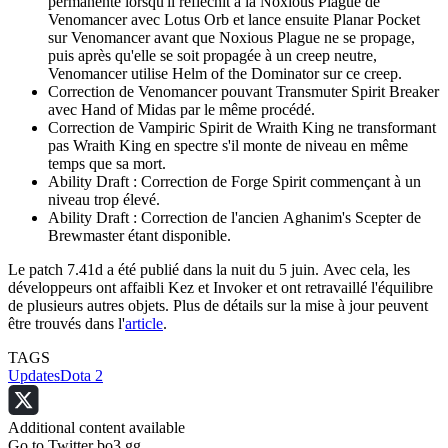
permanente lorsqu'il réfléchit à la Noxious Plague de
Venomancer avec Lotus Orb et lance ensuite Planar Pocket
sur Venomancer avant que Noxious Plague ne se propage,
puis après qu'elle se soit propagée à un creep neutre,
Venomancer utilise Helm of the Dominator sur ce creep.
Correction de Venomancer pouvant Transmuter Spirit Breaker
avec Hand of Midas par le même procédé.
Correction de Vampiric Spirit de Wraith King ne transformant
pas Wraith King en spectre s'il monte de niveau en même
temps que sa mort.
Ability Draft : Correction de Forge Spirit commençant à un
niveau trop élevé.
Ability Draft : Correction de l'ancien Aghanim's Scepter de
Brewmaster étant disponible.
Le patch 7.41d a été publié dans la nuit du 5 juin. Avec cela, les
développeurs ont affaibli Kez et Invoker et ont retravaillé l'équilibre
de plusieurs autres objets. Plus de détails sur la mise à jour peuvent
être trouvés dans l'
article
.
TAGS
Updates
Dota 2
Additional content available
Go to Twitter bo3.gg