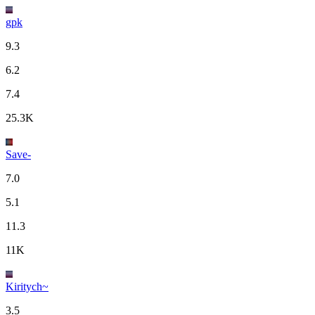
gpk
9.3
6.2
7.4
25.3K
Save-
7.0
5.1
11.3
11K
Kiritych~
3.5