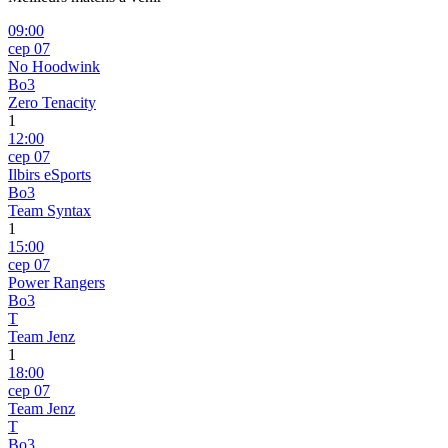
09:00
сер 07
No Hoodwink
Bo3
Zero Tenacity
1
12:00
сер 07
Ilbirs eSports
Bo3
Team Syntax
1
15:00
сер 07
Power Rangers
Bo3
T
Team Jenz
1
18:00
сер 07
Team Jenz
T
Bo3