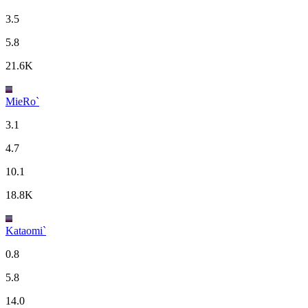
3.5
5.8
21.6K
MieRo`
3.1
4.7
10.1
18.8K
Kataomi`
0.8
5.8
14.0