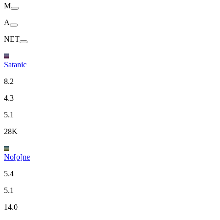
M
A
NET
Satanic
8.2
4.3
5.1
28K
No[o]ne
5.4
5.1
14.0