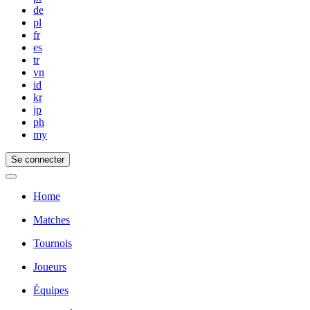
de
pl
fr
es
tr
vn
id
kr
jp
ph
my
Se connecter
Home
Matches
Tournois
Joueurs
Équipes