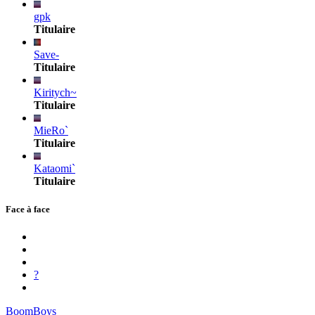
gpk
Titulaire
Save-
Titulaire
Kiritych~
Titulaire
MieRo`
Titulaire
Kataomi`
Titulaire
Face à face
?
BoomBoys