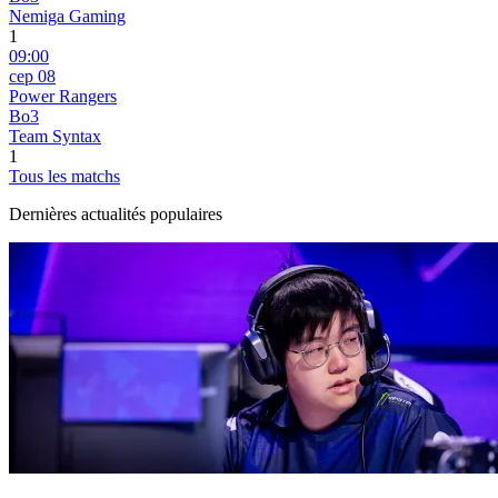
Nemiga Gaming
1
09:00
сер 08
Power Rangers
Bo3
Team Syntax
1
Tous les matchs
Dernières actualités populaires