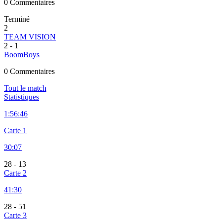
0 Commentaires
Terminé
2
TEAM VISION
2
-
1
BoomBoys
0 Commentaires
Tout le match
Statistiques
1:
56:46
Carte 1
30:07
28
-
13
Carte 2
41:30
28
-
51
Carte 3