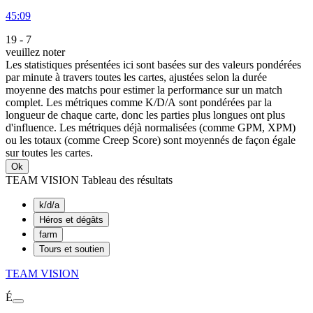
45:09
19
-
7
veuillez noter
Les statistiques présentées ici sont basées sur des valeurs pondérées
par minute à travers toutes les cartes, ajustées selon la durée
moyenne des matchs pour estimer la performance sur un match
complet. Les métriques comme K/D/A sont pondérées par la
longueur de chaque carte, donc les parties plus longues ont plus
d'influence. Les métriques déjà normalisées (comme GPM, XPM)
ou les totaux (comme Creep Score) sont moyennés de façon égale
sur toutes les cartes.
Ok
TEAM VISION Tableau des résultats
k/d/a
Héros et dégâts
farm
Tours et soutien
TEAM VISION
É