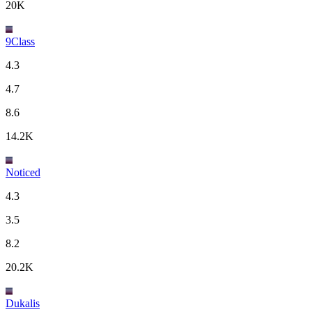
20K
9Class
4.3
4.7
8.6
14.2K
Noticed
4.3
3.5
8.2
20.2K
Dukalis