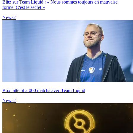
Blitz sur Team Liquid : « Nous sommes toujours en mauvaise
forme. C'est le secret »
News
2
Boxi atteint 2 000 matchs avec Team Liquid
News
2