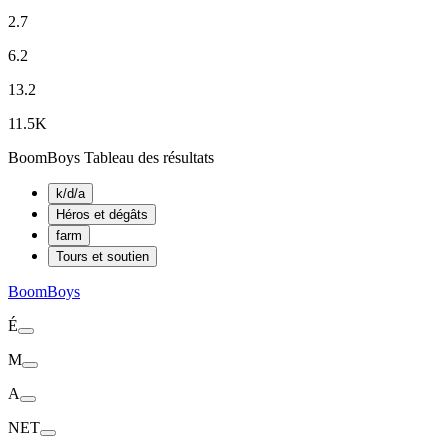
2.7
6.2
13.2
11.5K
BoomBoys Tableau des résultats
k/d/a
Héros et dégâts
farm
Tours et soutien
BoomBoys
É
M
A
NET