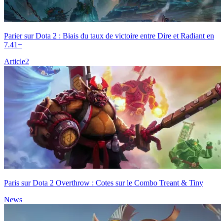
Parier sur Dota 2 : Biais du taux de victoire entre Dire et Radiant en
7.41+
Article
2
Paris sur Dota 2 Overthrow : Cotes sur le Combo Treant & Tiny
News