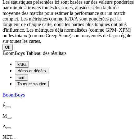
Les statistiques présentées ici sont basées sur des valeurs pondérées
par minute à travers toutes les cartes, ajustées selon la durée
moyenne des matchs pour estimer la performance sur un match
complet. Les métriques comme K/D/A sont pondérées par la
longueur de chaque carte, donc les parties plus longues ont plus
d'influence. Les métriques déjà normalisées (comme GPM, XPM)
ou les totaux (comme Creep Score) sont moyennés de façon égale
sur toutes les cartes.
Ok
BoomBoys Tableau des résultats
k/d/a
Héros et dégâts
farm
Tours et soutien
BoomBoys
É
M
A
NET