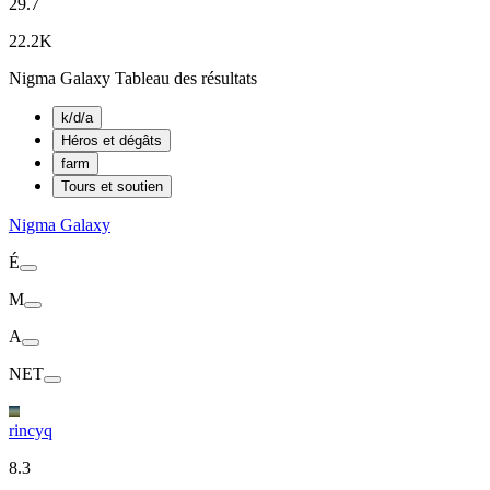
29.7
22.2K
Nigma Galaxy Tableau des résultats
k/d/a
Héros et dégâts
farm
Tours et soutien
Nigma Galaxy
É
M
A
NET
rincyq
8.3