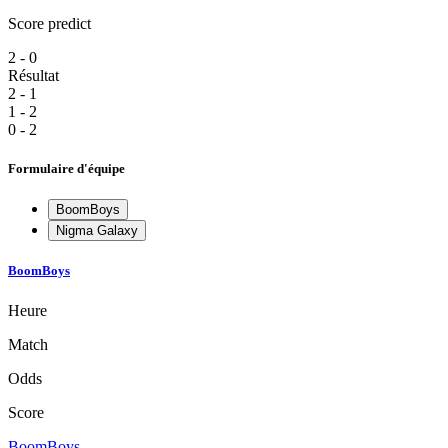
Score predict
2 - 0
Résultat
2 - 1
1 - 2
0 - 2
Formulaire d'équipe
BoomBoys
Nigma Galaxy
BoomBoys
Heure
Match
Odds
Score
BoomBoys