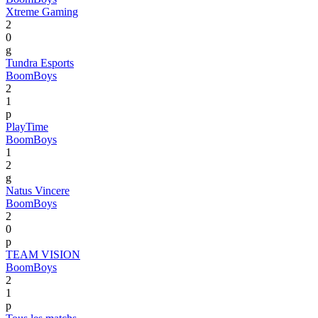
Xtreme Gaming
2
0
g
Tundra Esports
BoomBoys
2
1
p
PlayTime
BoomBoys
1
2
g
Natus Vincere
BoomBoys
2
0
p
TEAM VISION
BoomBoys
2
1
p