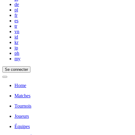
de
pl
fr
es
tr
vn
id
kr
jp
ph
my
Se connecter
Home
Matches
Tournois
Joueurs
Équipes