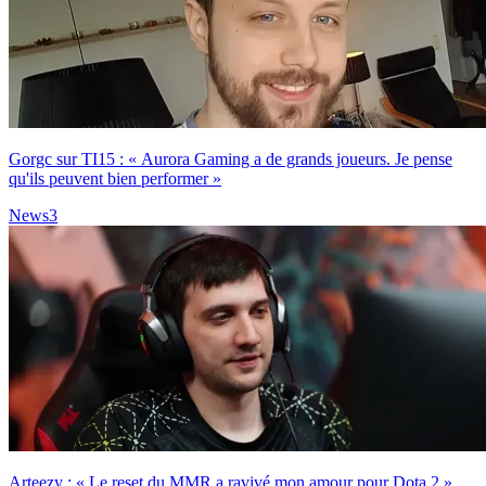
Gorgc sur TI15 : « Aurora Gaming a de grands joueurs. Je pense
qu'ils peuvent bien performer »
News
3
Arteezy : « Le reset du MMR a ravivé mon amour pour Dota 2 »