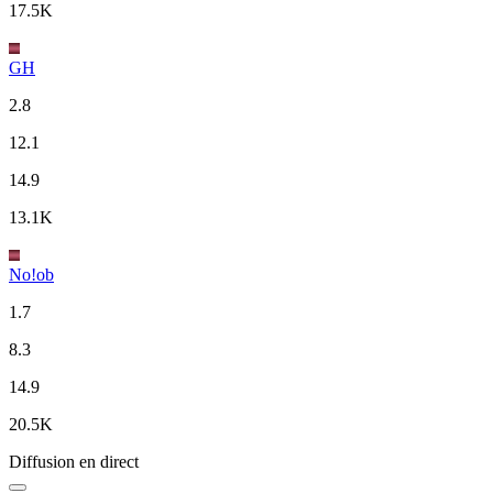
17.5K
GH
2.8
12.1
14.9
13.1K
No!ob
1.7
8.3
14.9
20.5K
Diffusion en direct