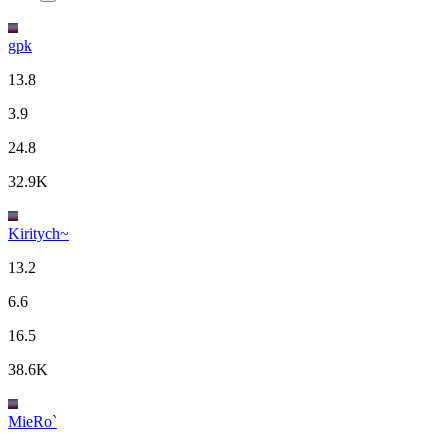
gpk
13.8
3.9
24.8
32.9K
Kiritych~
13.2
6.6
16.5
38.6K
MieRo`