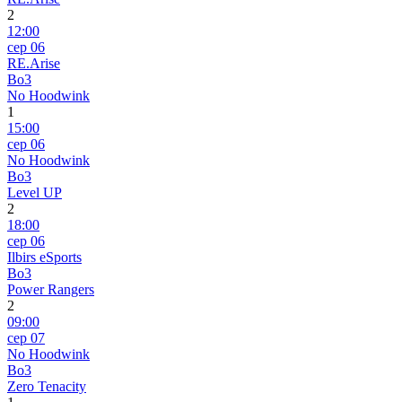
2
12:00
сер 06
RE.Arise
Bo3
No Hoodwink
1
15:00
сер 06
No Hoodwink
Bo3
Level UP
2
18:00
сер 06
Ilbirs eSports
Bo3
Power Rangers
2
09:00
сер 07
No Hoodwink
Bo3
Zero Tenacity