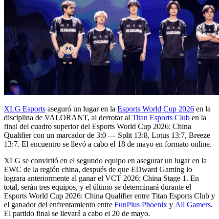
XLG Esports
aseguró un lugar en la
Esports World Cup 2026
en la
disciplina de VALORANT, al derrotar al
Titan Esports Club
en la
final del cuadro superior del Esports World Cup 2026: China
Qualifier con un marcador de 3:0 — Split 13:8, Lotus 13:7, Breeze
13:7. El encuentro se llevó a cabo el 18 de mayo en formato online.
XLG se convirtió en el segundo equipo en asegurar un lugar en la
EWC de la región china, después de que EDward Gaming lo
lograra anteriormente al ganar el VCT 2026: China Stage 1. En
total, serán tres equipos, y el último se determinará durante el
Esports World Cup 2026: China Qualifier entre Titan Esports Club y
el ganador del enfrentamiento entre
FunPlus Phoenix
y
All Gamers
.
El partido final se llevará a cabo el 20 de mayo.