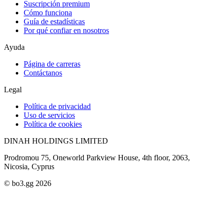
Suscripción premium
Cómo funciona
Guía de estadísticas
Por qué confiar en nosotros
Ayuda
Página de carreras
Contáctanos
Legal
Política de privacidad
Uso de servicios
Política de cookies
DINAH HOLDINGS LIMITED
Prodromou 75, Oneworld Parkview House, 4th floor, 2063,
Nicosia, Cyprus
© bo3.gg 2026