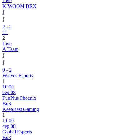
Live
KIWOOM DRX
2
-
2
T1
2
Live
A Team
0
-
2
Wolves Esports
1
10:00
сер 08
FunPlus Phoenix
Bo3
KeepBest Gaming
1
11:00
сер 08
Global Esports
Bo3