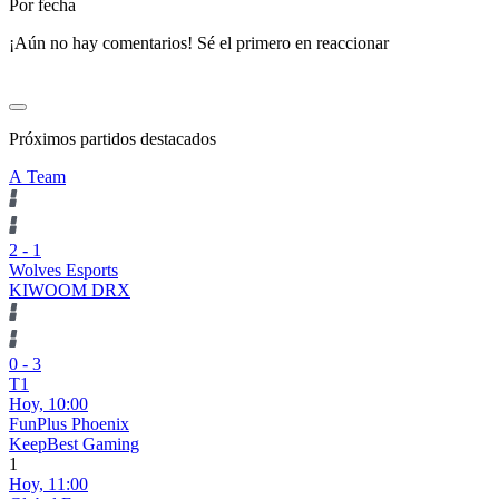
Por fecha
¡Aún no hay comentarios! Sé el primero en reaccionar
Próximos partidos destacados
A Team
2
-
1
Wolves Esports
KIWOOM DRX
0
-
3
T1
Hoy,
10:00
FunPlus Phoenix
KeepBest Gaming
1
Hoy,
11:00