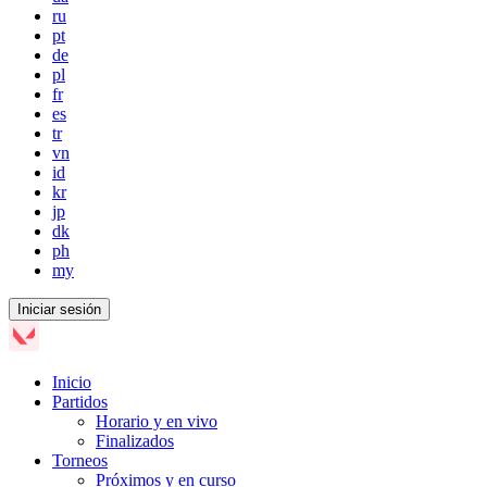
ru
pt
de
pl
fr
es
tr
vn
id
kr
jp
dk
ph
my
Iniciar sesión
Inicio
Partidos
Horario y en vivo
Finalizados
Torneos
Próximos y en curso