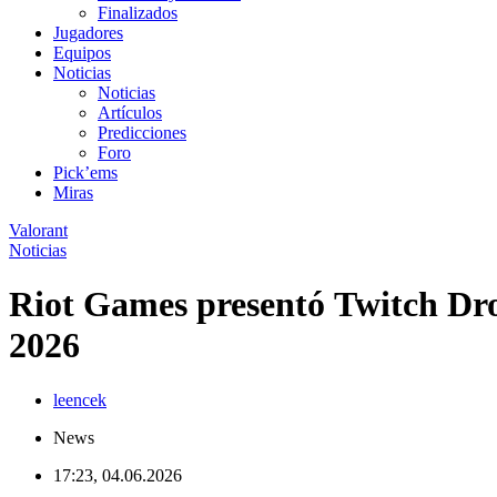
Finalizados
Jugadores
Equipos
Noticias
Noticias
Artículos
Predicciones
Foro
Pick’ems
Miras
Valorant
Noticias
Riot Games presentó Twitch D
2026
leencek
News
17:23, 04.06.2026