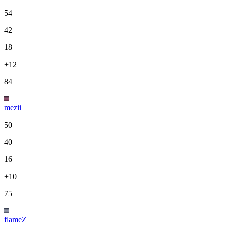
54
42
18
+12
84
mezii
50
40
16
+10
75
flameZ