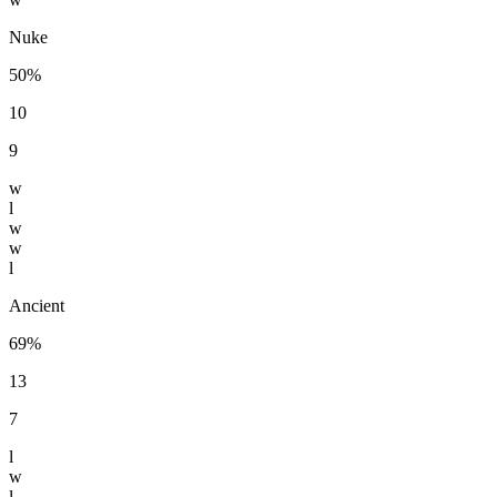
Nuke
50%
10
9
w
l
w
w
l
Ancient
69%
13
7
l
w
l