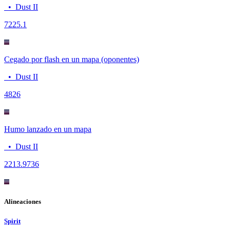
•
Dust II
72
25.1
Cegado por flash en un mapa (oponentes)
•
Dust II
48
26
Humo lanzado en un mapa
•
Dust II
22
13.9736
Alineaciones
Spirit