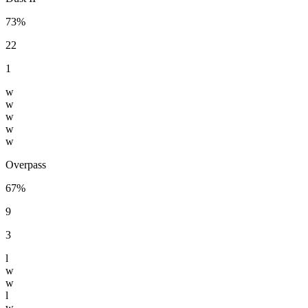
73%
22
1
w
w
w
w
w
Overpass
67%
9
3
l
w
w
l
w