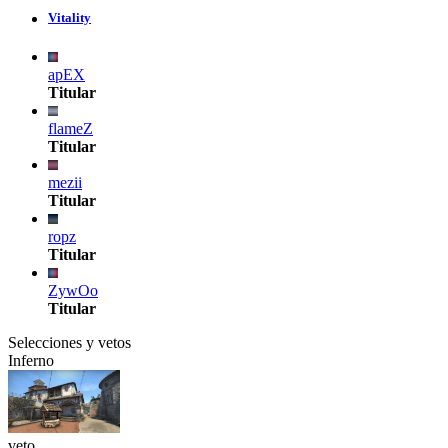
Vitality
apEX
Titular
flameZ
Titular
mezii
Titular
ropz
Titular
ZywOo
Titular
Selecciones y vetos
Inferno
veto