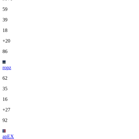
59
39
18
+20
86
ropz
62
35
16
+27
92
apEX