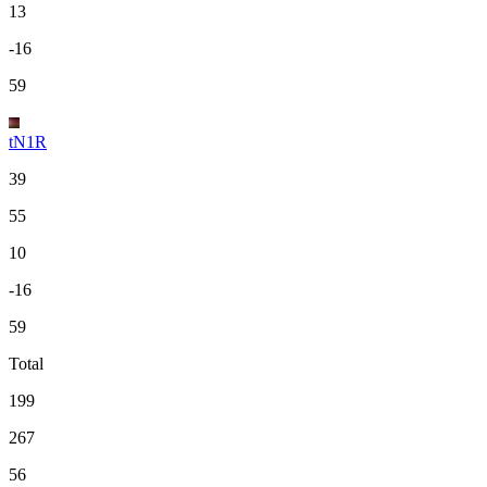
13
-16
59
tN1R
39
55
10
-16
59
Total
199
267
56