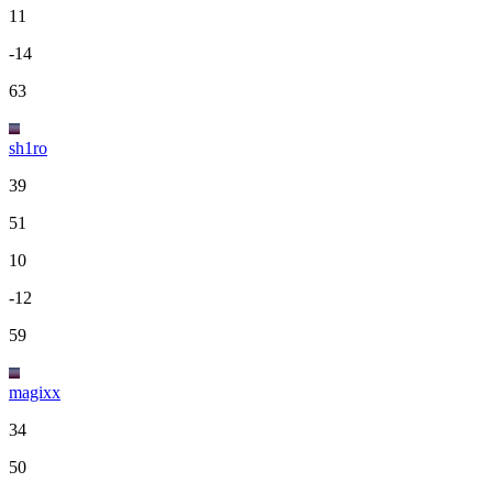
11
-14
63
sh1ro
39
51
10
-12
59
magixx
34
50