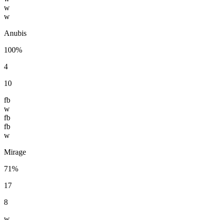
w
w
Anubis
100%
4
10
fb
w
fb
fb
w
Mirage
71%
17
8
w