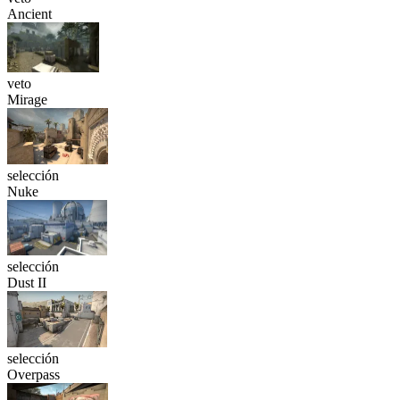
Ancient
veto
Mirage
selección
Nuke
selección
Dust II
selección
Overpass