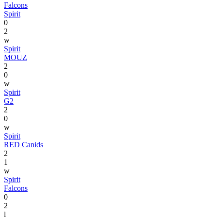
Falcons
Spirit
0
2
w
Spirit
MOUZ
2
0
w
Spirit
G2
2
0
w
Spirit
RED Canids
2
1
w
Spirit
Falcons
0
2
l