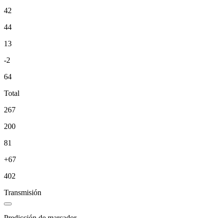
42
44
13
-2
64
Total
267
200
81
+67
402
Transmisión
Predicción de marcador