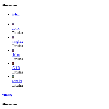
Alineación
Spirit
donk
Titular
magixx
Titular
sh1ro
Titular
tN1R
Titular
zont1x
Titular
Vitality
Alineación