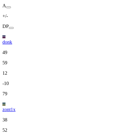
A
+/-
DP
donk
49
59
12
-10
79
zont1x
38
52