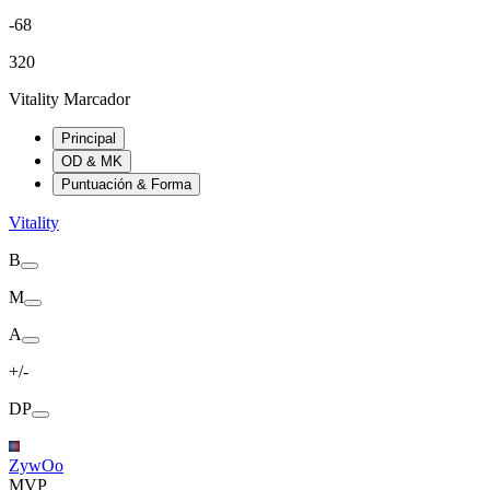
-68
320
Vitality Marcador
Principal
OD & MK
Puntuación & Forma
Vitality
B
M
A
+/-
DP
ZywOo
MVP