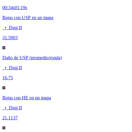
00:34
s
01:19
s
Bajas con USP en un mapa
•
Dust II
3
1.5903
Daño de USP (promedio/ronda)
•
Dust II
16.7
5
Bajas con HE en un mapa
•
Dust II
2
1.1137