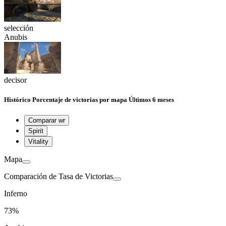
selección
Anubis
decisor
Histórico
Porcentaje de victorias por mapa
Últimos 6 meses
Comparar wr
Spirit
Vitality
Mapa
Comparación de Tasa de Victorias
Inferno
73%