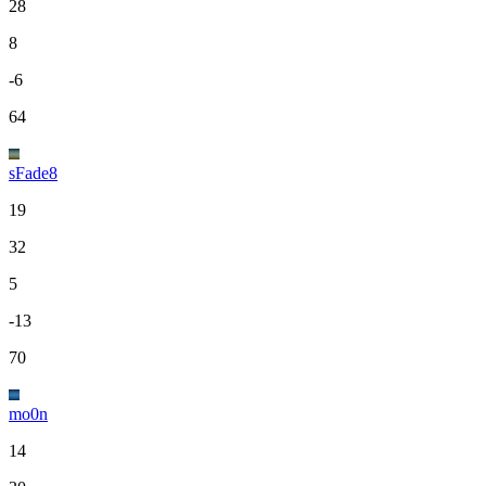
28
8
-6
64
sFade8
19
32
5
-13
70
mo0n
14