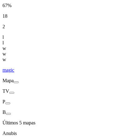
67%
18
2
l
l
w
w
w
magic
Mapa
TV
P
B
Últimos 5 mapas
Anubis