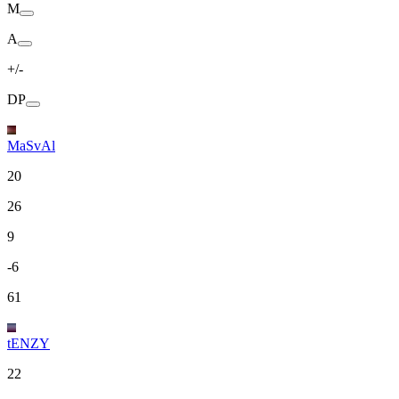
M
A
+/-
DP
MaSvAl
20
26
9
-6
61
tENZY
22