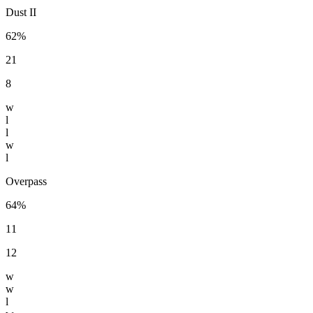
Dust II
62%
21
8
w
l
l
w
l
Overpass
64%
11
12
w
w
l