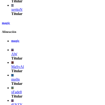
Titular
xertioN
Titular
magic
Alineación
magic
AW
Titular
MaSvAl
Titular
mo0n
Titular
sFade8
Titular
tENZY