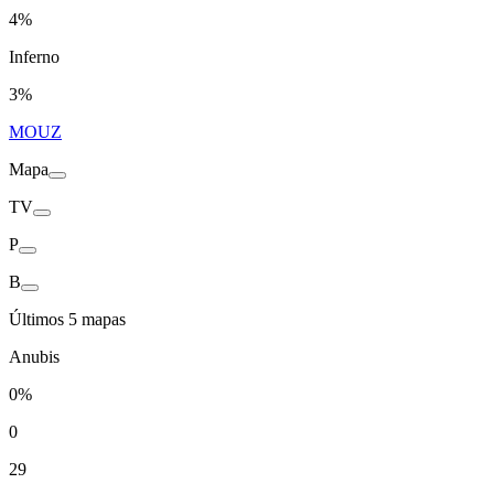
4%
Inferno
3%
MOUZ
Mapa
TV
P
B
Últimos 5 mapas
Anubis
0%
0
29