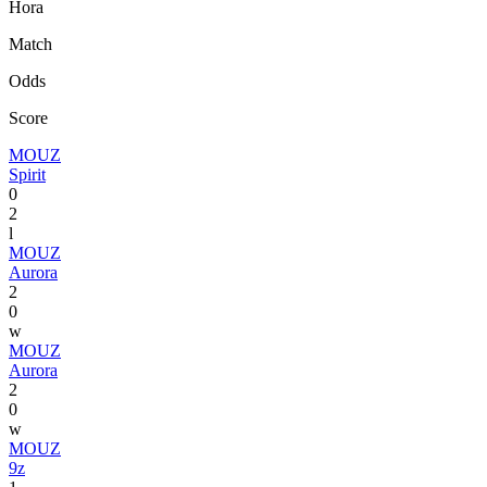
Hora
Match
Odds
Score
MOUZ
Spirit
0
2
l
MOUZ
Aurora
2
0
w
MOUZ
Aurora
2
0
w
MOUZ
9z