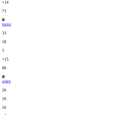
+14
73
torzsi
33
18
5
+15
89
xelex
26
19
10