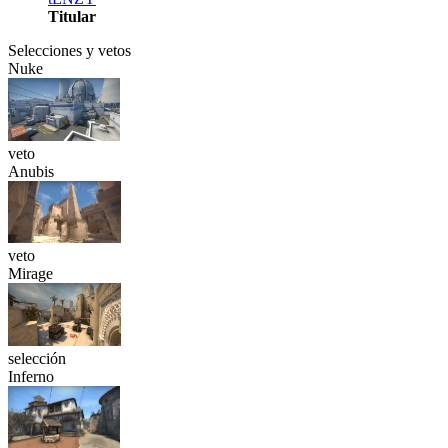
Titular
Selecciones y vetos
Nuke
veto
Anubis
veto
Mirage
selección
Inferno