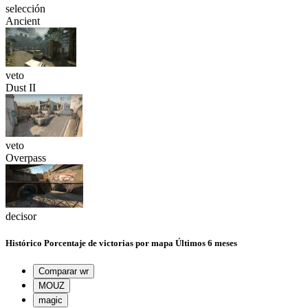
selección
Ancient
veto
Dust II
veto
Overpass
decisor
Histórico
Porcentaje de victorias por mapa
Últimos 6 meses
Comparar wr
MOUZ
magic