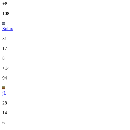
+8
108
Spinx
31
17
8
+14
94
jL
28
14
6