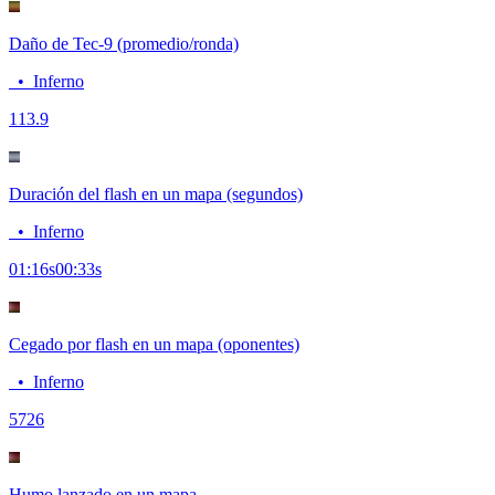
Daño de Tec-9 (promedio/ronda)
•
Inferno
11
3.9
Duración del flash en un mapa (segundos)
•
Inferno
01:16
s
00:33
s
Cegado por flash en un mapa (oponentes)
•
Inferno
57
26
Humo lanzado en un mapa