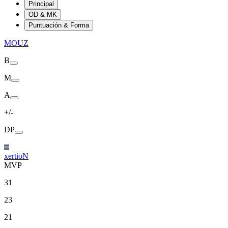
Principal
OD & MK
Puntuación & Forma
MOUZ
B
M
A
+/-
DP
xertioN
MVP
31
23
21