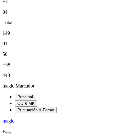
+7
84
Total
149
91
50
+58
448
magic Marcador
Principal
OD & MK
Puntuación & Forma
magic
B