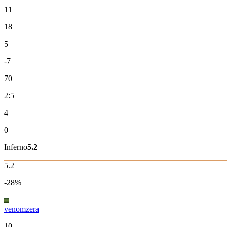
11
18
5
-7
70
2:5
4
0
Inferno
5.2
5.2
-28%
venomzera
10