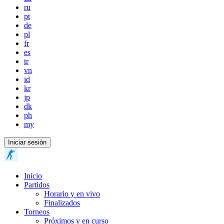
ru
pt
de
pl
fr
es
tr
vn
id
kr
jp
dk
ph
my
Iniciar sesión
Inicio
Partidos
Horario y en vivo
Finalizados
Torneos
Próximos y en curso