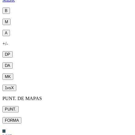
B
M
A
+/-
DP
DA
MK
1
vs
X
PUNT. DE MAPAS
PUNT.
FORMA