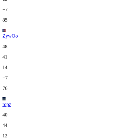
+7
85
ZywOo
48
41
14
+7
76
ropz
40
44
12