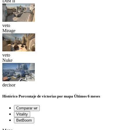
Dust II
veto
Mirage
veto
Nuke
decisor
Histórico
Porcentaje de victorias por mapa
Últimos 6 meses
Comparar wr
Vitality
BetBoom