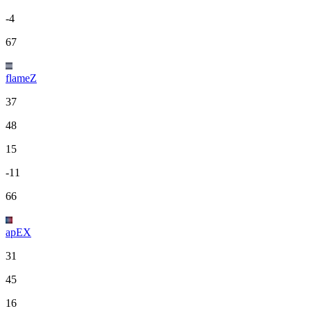
-4
67
flameZ
37
48
15
-11
66
apEX
31
45
16