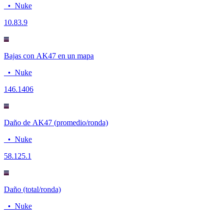
•
Nuke
10.8
3.9
Bajas con AK47 en un mapa
•
Nuke
14
6.1406
Daño de AK47 (promedio/ronda)
•
Nuke
58.1
25.1
Daño (total/ronda)
•
Nuke