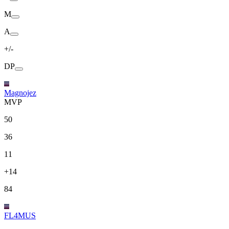
M
A
+/-
DP
Magnojez
MVP
50
36
11
+14
84
FL4MUS