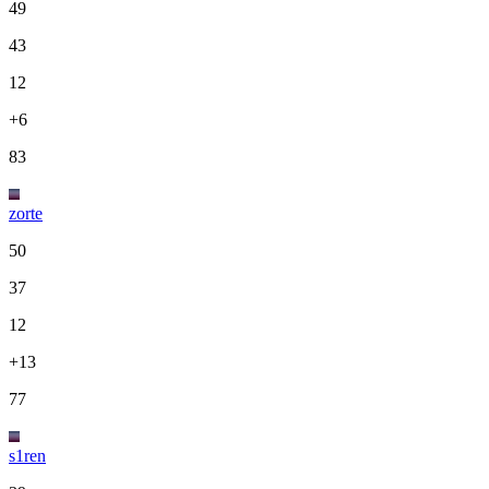
49
43
12
+6
83
zorte
50
37
12
+13
77
s1ren