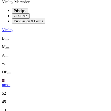
Vitality Marcador
Principal
OD & MK
Puntuación & Forma
Vitality
B
M
A
+/-
DP
mezii
52
45
13