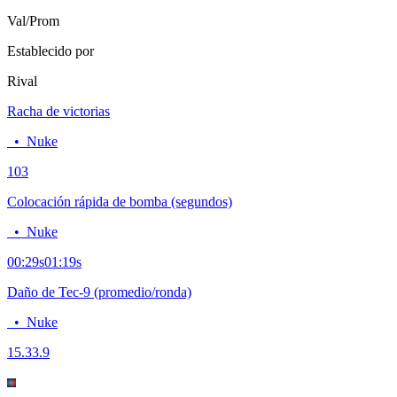
Val/Prom
Establecido por
Rival
Racha de victorias
•
Nuke
10
3
Colocación rápida de bomba (segundos)
•
Nuke
00:29
s
01:19
s
Daño de Tec-9 (promedio/ronda)
•
Nuke
15.3
3.9