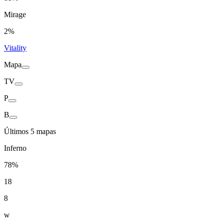
Mirage
2%
Vitality
Mapa
TV
P
B
Últimos 5 mapas
Inferno
78%
18
8
w