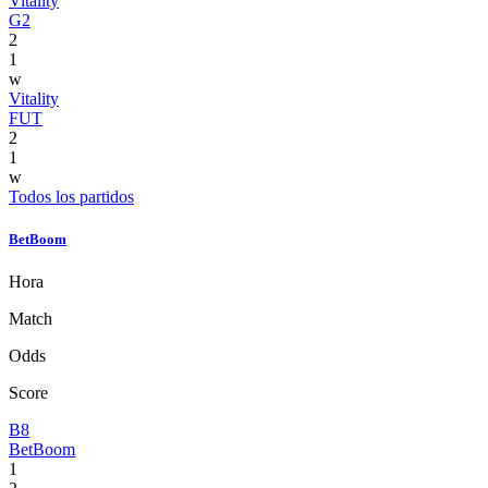
Vitality
G2
2
1
w
Vitality
FUT
2
1
w
Todos los partidos
BetBoom
Hora
Match
Odds
Score
B8
BetBoom
1