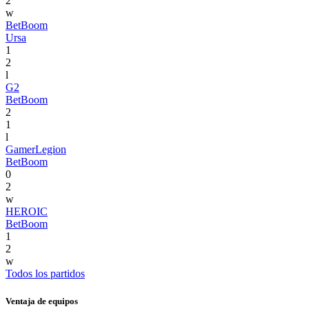
2
w
BetBoom
Ursa
1
2
l
G2
BetBoom
2
1
l
GamerLegion
BetBoom
0
2
w
HEROIC
BetBoom
1
2
w
Todos los partidos
Ventaja de equipos