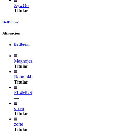
ZywOo
Titular
BetBoom
Alineación
BetBoom
Magnojez
Titular
Boombl4
Titular
FL4MUS
—
s1ren
Titular
zorte
Titular