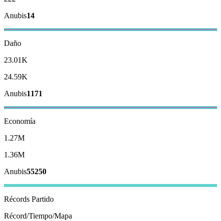
Anubis
14
Daño
23.01K
24.59K
Anubis
1171
Economía
1.27M
1.36M
Anubis
55250
Récords
Partido
Récord/Tiempo/Mapa