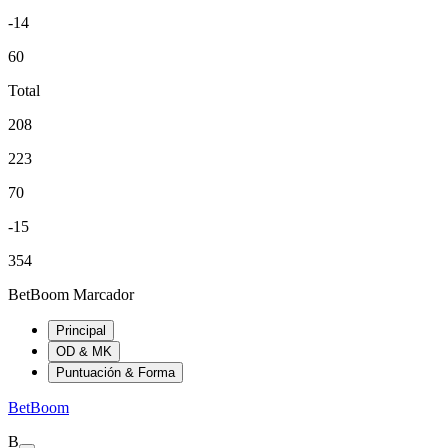
-14
60
Total
208
223
70
-15
354
BetBoom Marcador
Principal
OD & MK
Puntuación & Forma
BetBoom
B