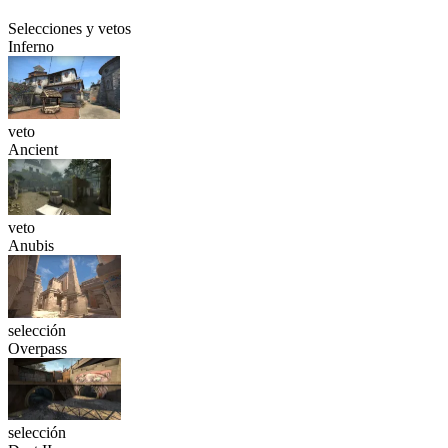
Selecciones y vetos
Inferno
veto
Ancient
veto
Anubis
selección
Overpass
selección