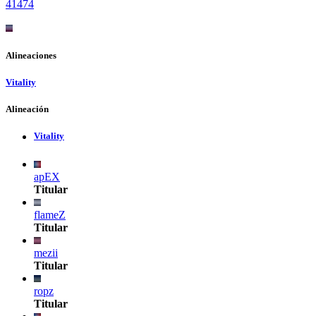
414
74
Alineaciones
Vitality
Alineación
Vitality
apEX
Titular
flameZ
Titular
mezii
Titular
ropz
Titular