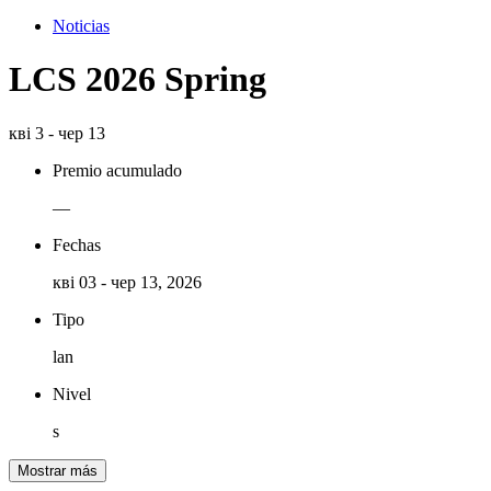
Noticias
LCS 2026 Spring
кві 3 - чер 13
Premio acumulado
—
Fechas
кві 03 - чер 13, 2026
Tipo
lan
Nivel
s
Mostrar más