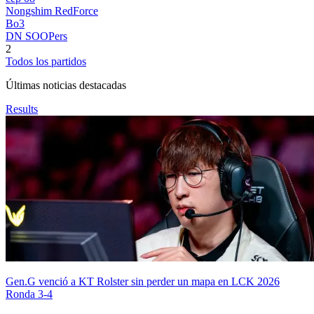
Nongshim RedForce
Bo3
DN SOOPers
2
Todos los partidos
Últimas noticias destacadas
Results
Gen.G venció a KT Rolster sin perder un mapa en LCK 2026
Ronda 3-4