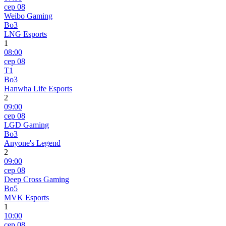
сер 08
Weibo Gaming
Bo3
LNG Esports
1
08:00
сер 08
T1
Bo3
Hanwha Life Esports
2
09:00
сер 08
LGD Gaming
Bo3
Anyone's Legend
2
09:00
сер 08
Deep Cross Gaming
Bo5
MVK Esports
1
10:00
сер 08