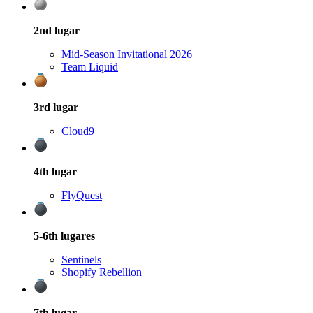
2nd
lugar
Mid-Season Invitational 2026
Team Liquid
3rd
lugar
Cloud9
4th
lugar
FlyQuest
5-6th
lugares
Sentinels
Shopify Rebellion
7th
lugar