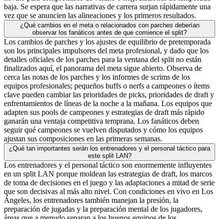
baja. Se espera que las narrativas de carrera surjan rápidamente una
vez que se anuncien las alineaciones y los primeros resultados.
¿Qué cambios en el meta o relacionados con parches deberían
observar los fanáticos antes de que comience el split?
Los cambios de parches y los ajustes de equilibrio de pretemporada
son los principales impulsores del meta profesional, y dado que los
detalles oficiales de los parches para la ventana del split no están
finalizados aquí, el panorama del meta sigue abierto. Observa de
cerca las notas de los parches y los informes de scrims de los
equipos profesionales; pequeños buffs o nerfs a campeones o ítems
clave pueden cambiar las prioridades de picks, prioridades de draft y
enfrentamientos de líneas de la noche a la mañana. Los equipos que
adapten sus pools de campeones y estrategias de draft más rápido
ganarán una ventaja competitiva temprana. Los fanáticos deben
seguir qué campeones se vuelven disputados y cómo los equipos
ajustan sus composiciones en las primeras semanas.
¿Qué tan importantes serán los entrenadores y el personal táctico para
este split LAN?
Los entrenadores y el personal táctico son enormemente influyentes
en un split LAN porque moldean las estrategias de draft, los marcos
de toma de decisiones en el juego y las adaptaciones a mitad de serie
que son decisivas al más alto nivel. Con condiciones en vivo en Los
Ángeles, los entrenadores también manejan la presión, la
preparación de jugadas y la preparación mental de los jugadores,
áreas que a menudo separan a los buenos equipos de los