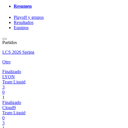
Resumen
Playoff y grupos
Resultados
Equipos
Partidos
LCS 2026 Spring
Otro
Finalizado
LYON
Team Liquid
3
0
1
Finalizado
Cloud9
Team Liquid
0
3