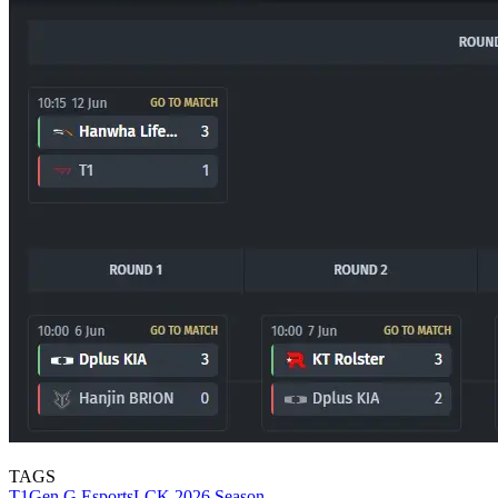
TAGS
T1
Gen.G Esports
LCK 2026 Season