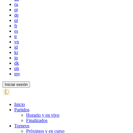
ru
pt
de
pl
fr
es
tr
vn
id
kr
jp
dk
ph
my
Iniciar sesión
Inicio
Partidos
Horario y en vivo
Finalizados
Torneos
Próximos y en curso