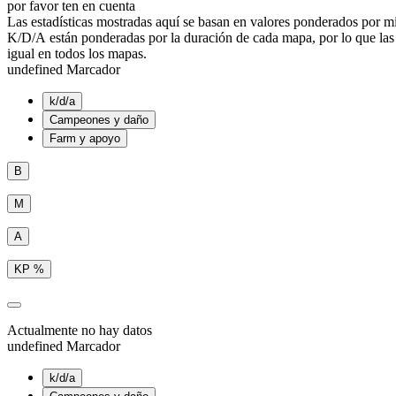
por favor ten en cuenta
Las estadísticas mostradas aquí se basan en valores ponderados por mi
K/D/A están ponderadas por la duración de cada mapa, por lo que la
igual en todos los mapas.
undefined Marcador
k/d/a
Campeones y daño
Farm y apoyo
B
M
A
KP %
Actualmente no hay datos
undefined Marcador
k/d/a