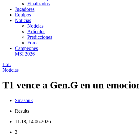
Finalizados
Jugadores
Equipos
Noticias
Noticias
Artículos
Predicciones
Foro
Campeones
MSI 2026
LoL
Noticias
T1 vence a Gen.G en un emociona
Smashuk
Results
11:18, 14.06.2026
3