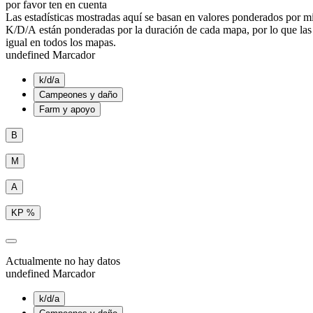
por favor ten en cuenta
Las estadísticas mostradas aquí se basan en valores ponderados por mi
K/D/A están ponderadas por la duración de cada mapa, por lo que la
igual en todos los mapas.
undefined Marcador
k/d/a
Campeones y daño
Farm y apoyo
B
M
A
KP %
Actualmente no hay datos
undefined Marcador
k/d/a