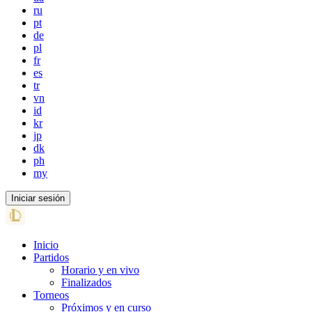
ru
pt
de
pl
fr
es
tr
vn
id
kr
jp
dk
ph
my
Iniciar sesión
Inicio
Partidos
Horario y en vivo
Finalizados
Torneos
Próximos y en curso