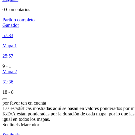
0 Comentarios
Partido completo
Ganador
57:33
Mapa 1
25:57
9
-
1
Mapa 2
31:36
18
-
8
por favor ten en cuenta
Las estadísticas mostradas aquí se basan en valores ponderados por mi
K/D/A están ponderadas por la duración de cada mapa, por lo que la
igual en todos los mapas.
Sentinels Marcador
Sentinels