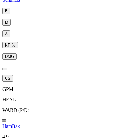
B
M
A
KP %
DMG
CS
GPM
HEAL
WARD (P/D)
HamBak
4.9