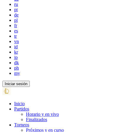
ru
pt
de
pl
fr
es
tr
vn
id
kr
jp
dk
ph
my
Iniciar sesión
Inicio
Partidos
Horario y en vivo
Finalizados
Torneos
Próximos y en curso