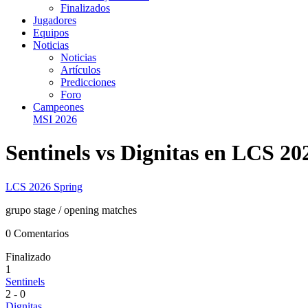
Finalizados
Jugadores
Equipos
Noticias
Noticias
Artículos
Predicciones
Foro
Campeones
MSI 2026
Sentinels vs Dignitas en LCS 20
LCS 2026 Spring
grupo stage
/ opening matches
0 Comentarios
Finalizado
1
Sentinels
2
-
0
Dignitas