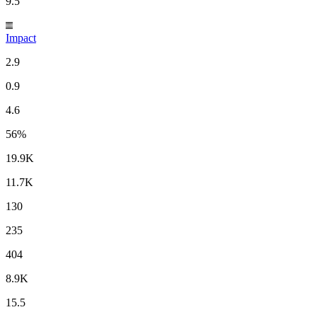
9.5
Impact
2.9
0.9
4.6
56%
19.9K
11.7K
130
235
404
8.9K
15.5