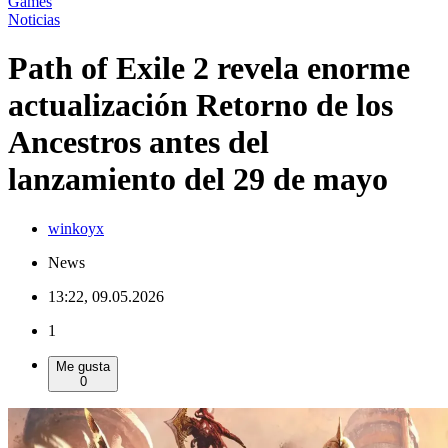
Games
Noticias
Path of Exile 2 revela enorme
actualización Retorno de los
Ancestros antes del
lanzamiento del 29 de mayo
winkoyx
News
13:22, 09.05.2026
1
Me gusta
0