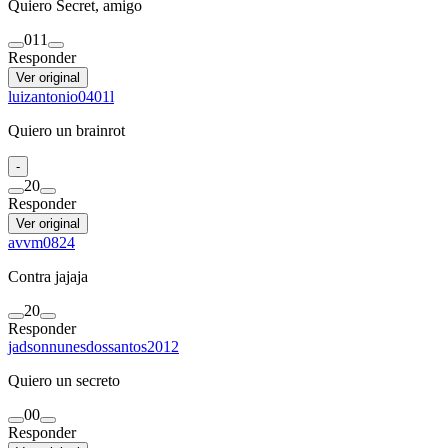
Quiero Secret, amigo
0
11
Responder
Ver original
luizantonio0401l
Quiero un brainrot
-
2
0
Responder
Ver original
avvm0824
Contra jajaja
2
0
Responder
jadsonnunesdossantos2012
Quiero un secreto
0
0
Responder