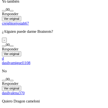
Yo también
0
0
Responder
Ver original
creightonjosiah67
¿Alguien puede darme Brainrots?
-
0
0
Responder
Ver original
d
dasilvamiguel1108
No
0
0
Responder
Ver original
dasilvalena370
Quiero Dragon cameloni