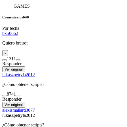
GAMES
Comentarios
640
Por fecha
bx50662
Quiero breirot
-
13
11
Responder
Ver original
lukaszpetryla2012
¿Cómo obtener scripts?
87
41
Responder
Ver original
alexismallard3077
lukaszpetryla2012
¿Cómo obtener scripts?