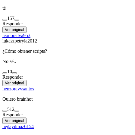
té
15
7
Responder
Ver original
leonorsilva953
lukaszpetryla2012
¿Cómo obtener scripts?
No sé..
1
0
Responder
Ver original
henzoravysantos
Quiero brainhot
5
12
Responder
Ver original
nejlayilmaz6154