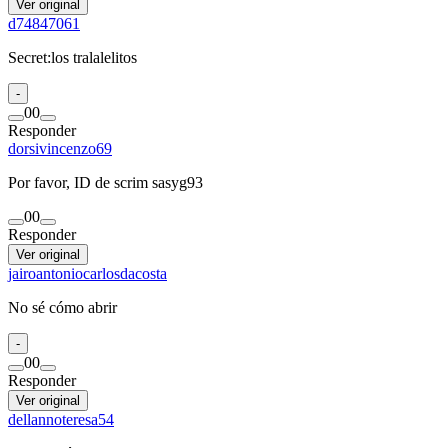
Ver original
d74847061
Secret:los tralalelitos
-
0
0
Responder
dorsivincenzo69
Por favor, ID de scrim sasyg93
0
0
Responder
Ver original
jairoantoniocarlosdacosta
No sé cómo abrir
-
0
0
Responder
Ver original
dellannoteresa54