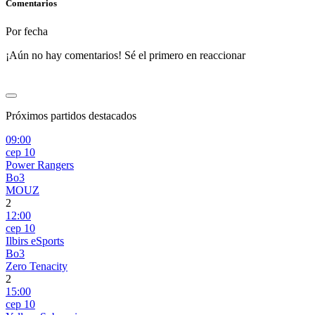
Comentarios
Por fecha
¡Aún no hay comentarios! Sé el primero en reaccionar
Próximos partidos destacados
09:00
сер 10
Power Rangers
Bo3
MOUZ
2
12:00
сер 10
Ilbirs eSports
Bo3
Zero Tenacity
2
15:00
сер 10