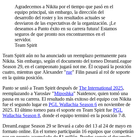
Agradecemos a Nikita por el tiempo que pasó en el
equipo principal, sin embargo, la dirección del
desarrollo del roster y los resultados actuales se
desviaron de las expectativas de la organización. ¡Le
deseamos a Panto éxito en su carrera futura! Estamos
seguros de que pronto nos encontraremos en el
servidor.
Team Spirit
Team Spirit aún no ha anunciado un reemplazo permanente para
Nikita. Sin embargo, según el documento del torneo DreamLeague
Season 29, en el campeonato jugará not me. Él ocupará la posición
cuatro, mientras que Alexander "
rue
" Filin pasará al rol de soporte
en la quinta posición.
Panto se unió a Team Spirit después de
The International 2025
,
reemplazando a Yaroslav "
Miposhka
" Naidenov, quien tomó una
pausa en su carrera. El resultado más exitoso del equipo con Nikita
fue el segundo lugar en
PGL Wallachia Season 6
en noviembre de
2025. El último torneo para el soporte en Team Spirit fue
PGL
Wallachia Season 8
, donde el equipo terminó en la posición 7-8.
DreamLeague Season 29 se llevará a cabo del 13 al 24 de mayo en
formato online. En el torneo participarán 16 equipos que competirán
por un premio acumulado de $1 millón. Puedes seguir el desarrollo