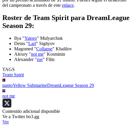
del campeonato a través de este
enlace
.
Roster de Team Spirit para DreamLeague
Season 29:
Ilya "
Yatoro
" Mulyarchuk
Denis "
Larl
" Sigityov
Magomed "
Collapse
" Khalilov
Alexey "
not me
" Kosminin
Alexander "
rue
" Filin
TAGS
Team Spirit
panto
Yellow Submarine
DreamLeague Season 29
not me
Contenido adicional disponible
Ve a Twitter bo3.gg
Ver