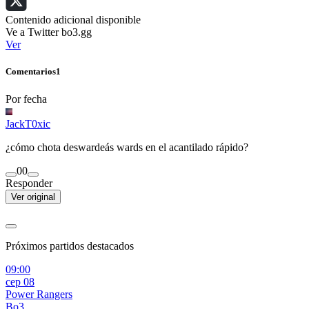
Contenido adicional disponible
Ve a Twitter bo3.gg
Ver
Comentarios
1
Por fecha
JackT0xic
¿cómo chota deswardeás wards en el acantilado rápido?
0
0
Responder
Ver original
Próximos partidos destacados
09:00
сер 08
Power Rangers
Bo3