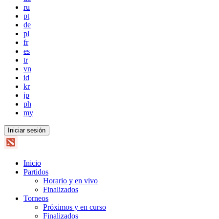
ru
pt
de
pl
fr
es
tr
vn
id
kr
jp
ph
my
Iniciar sesión
Inicio
Partidos
Horario y en vivo
Finalizados
Torneos
Próximos y en curso
Finalizados