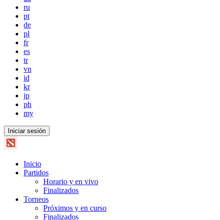
ru
pt
de
pl
fr
es
tr
vn
id
kr
jp
ph
my
Iniciar sesión
Inicio
Partidos
Horario y en vivo
Finalizados
Torneos
Próximos y en curso
Finalizados