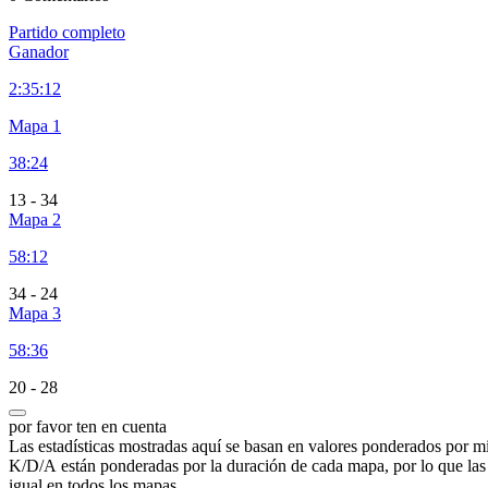
Partido completo
Ganador
2:
35:12
Mapa 1
38:24
13
-
34
Mapa 2
58:12
34
-
24
Mapa 3
58:36
20
-
28
por favor ten en cuenta
Las estadísticas mostradas aquí se basan en valores ponderados por mi
K/D/A están ponderadas por la duración de cada mapa, por lo que la
igual en todos los mapas.