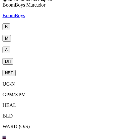
BoomBoys Marcador
BoomBoys
B
M
A
DH
NET
UG
/
N
GPM
/
XPM
HEAL
BLD
WARD (O/S)