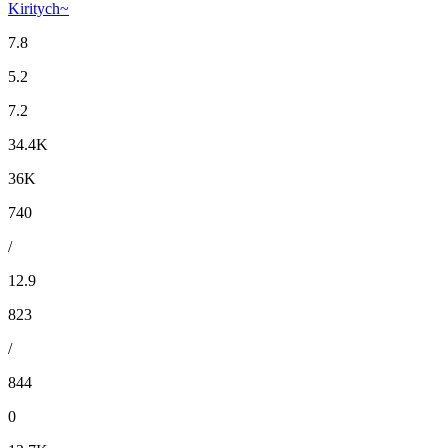
Kiritych~
7.8
5.2
7.2
34.4K
36K
740
/
12.9
823
/
844
0