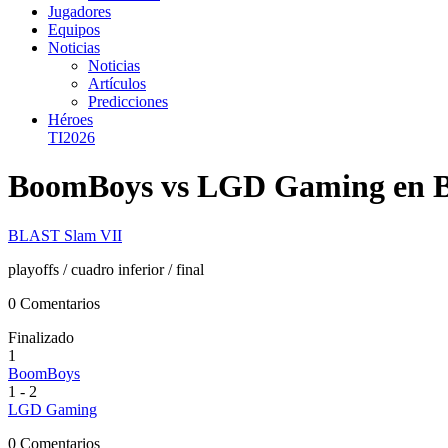
Jugadores
Equipos
Noticias
Noticias
Artículos
Predicciones
Héroes
TI2026
BoomBoys vs LGD Gaming en 
BLAST Slam VII
playoffs
/ cuadro inferior
/ final
0 Comentarios
Finalizado
1
BoomBoys
1
-
2
LGD Gaming
0 Comentarios