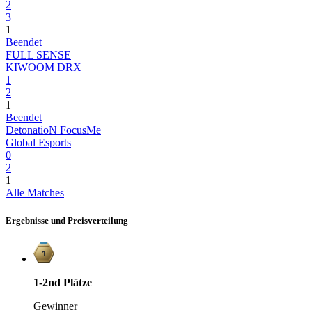
2
3
1
Beendet
FULL SENSE
KIWOOM DRX
1
2
1
Beendet
DetonatioN FocusMe
Global Esports
0
2
1
Alle Matches
Ergebnisse und Preisverteilung
1-2nd
Plätze
Gewinner