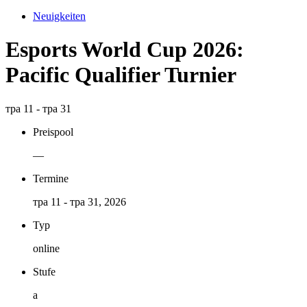
Neuigkeiten
Esports World Cup 2026:
Pacific Qualifier Turnier
тра 11 - тра 31
Preispool
—
Termine
тра 11 - тра 31, 2026
Typ
online
Stufe
a