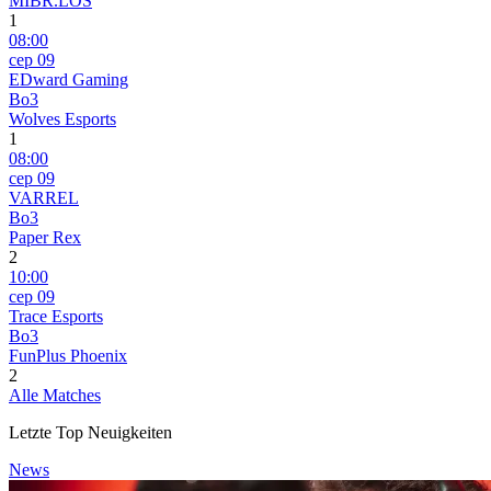
MIBR.LOS
1
08:00
сер 09
EDward Gaming
Bo3
Wolves Esports
1
08:00
сер 09
VARREL
Bo3
Paper Rex
2
10:00
сер 09
Trace Esports
Bo3
FunPlus Phoenix
2
Alle Matches
Letzte Top Neuigkeiten
News