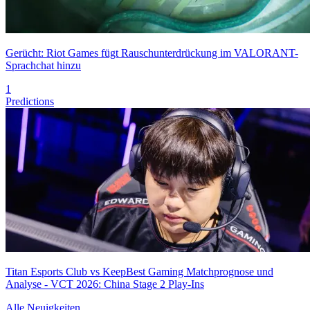
Gerücht: Riot Games fügt Rauschunterdrückung im VALORANT-
Sprachchat hinzu
1
Predictions
Titan Esports Club vs KeepBest Gaming Matchprognose und
Analyse - VCT 2026: China Stage 2 Play-Ins
Alle Neuigkeiten