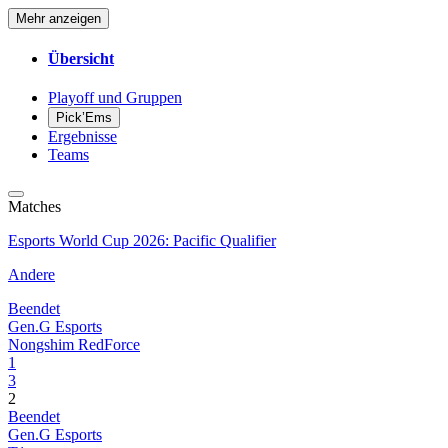
Mehr anzeigen
Übersicht
Playoff und Gruppen
Pick’Ems
Ergebnisse
Teams
Matches
Esports World Cup 2026: Pacific Qualifier
Andere
Beendet
Gen.G Esports
Nongshim RedForce
1
3
2
Beendet
Gen.G Esports