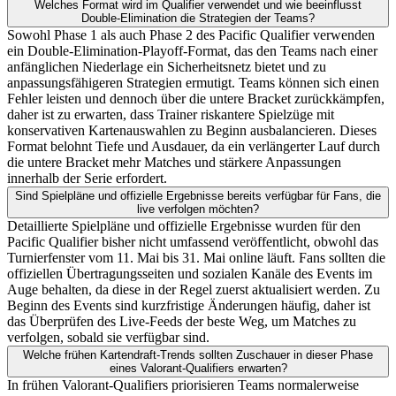
Welches Format wird im Qualifier verwendet und wie beeinflusst
Double-Elimination die Strategien der Teams?
Sowohl Phase 1 als auch Phase 2 des Pacific Qualifier verwenden
ein Double-Elimination-Playoff-Format, das den Teams nach einer
anfänglichen Niederlage ein Sicherheitsnetz bietet und zu
anpassungsfähigeren Strategien ermutigt. Teams können sich einen
Fehler leisten und dennoch über die untere Bracket zurückkämpfen,
daher ist zu erwarten, dass Trainer riskantere Spielzüge mit
konservativen Kartenauswahlen zu Beginn ausbalancieren. Dieses
Format belohnt Tiefe und Ausdauer, da ein verlängerter Lauf durch
die untere Bracket mehr Matches und stärkere Anpassungen
innerhalb der Serie erfordert.
Sind Spielpläne und offizielle Ergebnisse bereits verfügbar für Fans, die
live verfolgen möchten?
Detaillierte Spielpläne und offizielle Ergebnisse wurden für den
Pacific Qualifier bisher nicht umfassend veröffentlicht, obwohl das
Turnierfenster vom 11. Mai bis 31. Mai online läuft. Fans sollten die
offiziellen Übertragungsseiten und sozialen Kanäle des Events im
Auge behalten, da diese in der Regel zuerst aktualisiert werden. Zu
Beginn des Events sind kurzfristige Änderungen häufig, daher ist
das Überprüfen des Live-Feeds der beste Weg, um Matches zu
verfolgen, sobald sie verfügbar sind.
Welche frühen Kartendraft-Trends sollten Zuschauer in dieser Phase
eines Valorant-Qualifiers erwarten?
In frühen Valorant-Qualifiers priorisieren Teams normalerweise