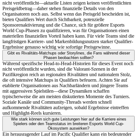
nicht veröffentlicht—aktuelle Listen zeigen keinen veröffentlichten
Preisgeldbetrag—daher stehen finanzielle Details von den
Organisatoren noch aus. Selbst wenn das Preisgeld bescheiden ist,
bieten Qualifiers Wert durch Sichtbarkeit, potenzielle
Sponsorenaktivierung und die Chance, sich für größere Esports
World Cup-Phasen zu qualifizieren, was für Organisationen einen
materiellen finanziellen Vorteil haben kann. Für viele Teams sind die
langfristigen Karriere- und Markenbildungsnutzen starker Qualifier-
Ergebnisse genauso wichtig wie sofortige Preisgewinne.
Gibt es Rivalitäts-Matchups oder Storylines, die Fans während dieser
Phasen beobachten sollten?
Während spezifische Head-to-Head-Historien für dieses Event noch
nicht veröffentlicht wurden, sind die Valorant-Szenen in der
Pazifikregion reich an regionalen Rivalitäten und nationalem Stolz,
die oft intensive Matchups in Qualifiers befeuern. Achten Sie auf
etablierte Organisationen aus Nachbarländern und jüngere Teams
mit aggressiven Spielstilen—diese Dynamiken schaffen
typischerweise die am meisten diskutierten Momente des Turniers.
Soziale Kanäle und Community-Threads werden schnell
aufkommende Rivalitäten aufzeigen, sobald Ergebnisse eintreffen
und Highlight-Reels kursieren.
Wie stark können sich gute Leistungen hier auf die Karriere eines
Spielers oder den Teamstatus im breiteren Esports World Cup-
Ökosystem auswirken?
Ein herausragender Lauf im Pacific Qualifier kann ein bedeutender