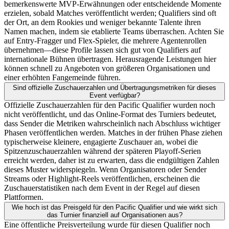
bemerkenswerte MVP-Erwähnungen oder entscheidende Momente
erzielen, sobald Matches veröffentlicht werden; Qualifiers sind oft
der Ort, an dem Rookies und weniger bekannte Talente ihren
Namen machen, indem sie etablierte Teams überraschen. Achten Sie
auf Entry-Fragger und Flex-Spieler, die mehrere Agentenrollen
übernehmen—diese Profile lassen sich gut von Qualifiers auf
internationale Bühnen übertragen. Herausragende Leistungen hier
können schnell zu Angeboten von größeren Organisationen und
einer erhöhten Fangemeinde führen.
Sind offizielle Zuschauerzahlen und Übertragungsmetriken für dieses
Event verfügbar?
Offizielle Zuschauerzahlen für den Pacific Qualifier wurden noch
nicht veröffentlicht, und das Online-Format des Turniers bedeutet,
dass Sender die Metriken wahrscheinlich nach Abschluss wichtiger
Phasen veröffentlichen werden. Matches in der frühen Phase ziehen
typischerweise kleinere, engagierte Zuschauer an, wobei die
Spitzenzuschauerzahlen während der späteren Playoff-Serien
erreicht werden, daher ist zu erwarten, dass die endgültigen Zahlen
dieses Muster widerspiegeln. Wenn Organisatoren oder Sender
Streams oder Highlight-Reels veröffentlichen, erscheinen die
Zuschauerstatistiken nach dem Event in der Regel auf diesen
Plattformen.
Wie hoch ist das Preisgeld für den Pacific Qualifier und wie wirkt sich
das Turnier finanziell auf Organisationen aus?
Eine öffentliche Preisverteilung wurde für diesen Qualifier noch