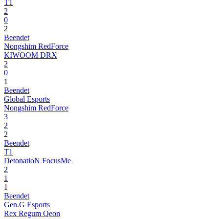
T1
2
0
2
Beendet
Nongshim RedForce
KIWOOM DRX
2
0
1
Beendet
Global Esports
Nongshim RedForce
3
2
2
Beendet
T1
DetonatioN FocusMe
2
1
1
Beendet
Gen.G Esports
Rex Regum Qeon