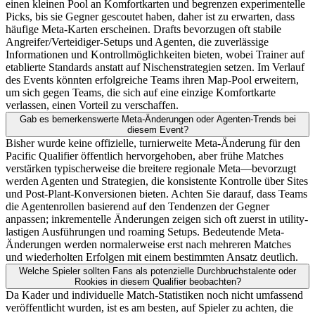
einen kleinen Pool an Komfortkarten und begrenzen experimentelle
Picks, bis sie Gegner gescoutet haben, daher ist zu erwarten, dass
häufige Meta-Karten erscheinen. Drafts bevorzugen oft stabile
Angreifer/Verteidiger-Setups und Agenten, die zuverlässige
Informationen und Kontrollmöglichkeiten bieten, wobei Trainer auf
etablierte Standards anstatt auf Nischenstrategien setzen. Im Verlauf
des Events könnten erfolgreiche Teams ihren Map-Pool erweitern,
um sich gegen Teams, die sich auf eine einzige Komfortkarte
verlassen, einen Vorteil zu verschaffen.
Gab es bemerkenswerte Meta-Änderungen oder Agenten-Trends bei
diesem Event?
Bisher wurde keine offizielle, turnierweite Meta-Änderung für den
Pacific Qualifier öffentlich hervorgehoben, aber frühe Matches
verstärken typischerweise die breitere regionale Meta—bevorzugt
werden Agenten und Strategien, die konsistente Kontrolle über Sites
und Post-Plant-Konversionen bieten. Achten Sie darauf, dass Teams
die Agentenrollen basierend auf den Tendenzen der Gegner
anpassen; inkrementelle Änderungen zeigen sich oft zuerst in utility-
lastigen Ausführungen und roaming Setups. Bedeutende Meta-
Änderungen werden normalerweise erst nach mehreren Matches
und wiederholten Erfolgen mit einem bestimmten Ansatz deutlich.
Welche Spieler sollten Fans als potenzielle Durchbruchstalente oder
Rookies in diesem Qualifier beobachten?
Da Kader und individuelle Match-Statistiken noch nicht umfassend
veröffentlicht wurden, ist es am besten, auf Spieler zu achten, die