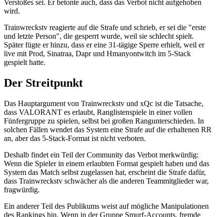
Verstoßes sei. Er betonte auch, dass das Verbot nicht aufgehoben
wird.
Trainwreckstv reagierte auf die Strafe und schrieb, er sei die "erste
und letzte Person", die gesperrt wurde, weil sie schlecht spielt.
Später fügte er hinzu, dass er eine 31-tägige Sperre erhielt, weil er
live mit Prod, Sinatraa, Dapr und Hmanyontwitch im 5-Stack
gespielt hatte.
Der Streitpunkt
Das Hauptargument von Trainwreckstv und xQc ist die Tatsache,
dass VALORANT es erlaubt, Ranglistenspiele in einer vollen
Fünfergruppe zu spielen, selbst bei großen Rangunterschieden. In
solchen Fällen wendet das System eine Strafe auf die erhaltenen RR
an, aber das 5-Stack-Format ist nicht verboten.
Deshalb findet ein Teil der Community das Verbot merkwürdig:
Wenn die Spieler in einem erlaubten Format gespielt haben und das
System das Match selbst zugelassen hat, erscheint die Strafe dafür,
dass Trainwreckstv schwächer als die anderen Teammitglieder war,
fragwürdig.
Ein anderer Teil des Publikums weist auf mögliche Manipulationen
des Rankings hin. Wenn in der Gruppe Smurf-Accounts, fremde