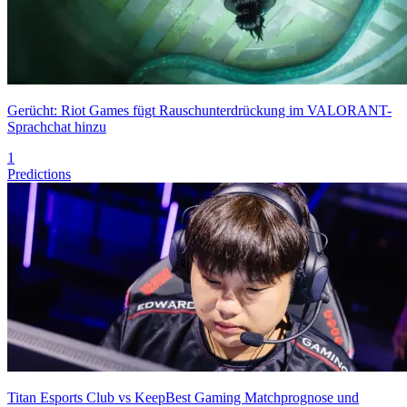
Gerücht: Riot Games fügt Rauschunterdrückung im VALORANT-
Sprachchat hinzu
1
Predictions
Titan Esports Club vs KeepBest Gaming Matchprognose und