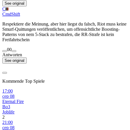
See original
C
CmdShift
Respektiere die Meinung, aber hier liegst du falsch, Riot muss keine
Smurf-Quittungen veröffentlichen, um offensichtliche Boosting-
Patterns von nem 5-Stack zu bestrafen, die RR-Strafe ist kein
Freifahrtschein
0
0
Antworten
See original
Kommende Top Spiele
17:00
сер 08
Eternal Fire
Bo3
Joblife
2
21:00
сер 08