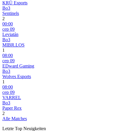
KRÜ Esports
Bo3
Sentinels
2
00:00
сер 09
Leviatán
Bo3
MIBR.LOS
1
08:00
сер 09
EDward Gaming
Bo3
Wolves Esports
1
08:00
сер 09
VARREL
Bo3
Paper Rex
2
Alle Matches
Letzte Top Neuigkeiten