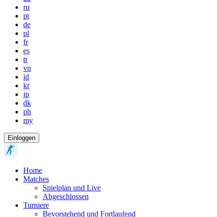
ru
pt
de
pl
fr
es
tr
vn
id
kr
jp
dk
ph
my
Einloggen
Home
Matches
Spielplan und Live
Abgeschlossen
Turniere
Bevorstehend und Fortlaufend