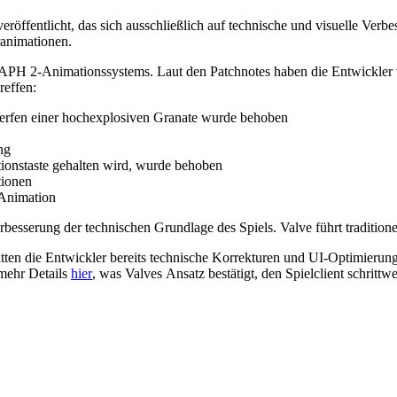
röffentlicht, das sich ausschließlich auf technische und visuelle Verbe
ranimationen.
H 2-Animationssystems. Laut den Patchnotes haben die Entwickler vo
reffen:
rfen einer hochexplosiven Granate wurde behoben
ng
ionstaste gehalten wird, wurde behoben
tionen
-Animation
erbesserung der technischen Grundlage des Spiels. Valve führt traditio
atten die Entwickler bereits technische Korrekturen und UI-Optimieru
 mehr Details
hier
, was Valves Ansatz bestätigt, den Spielclient schritt