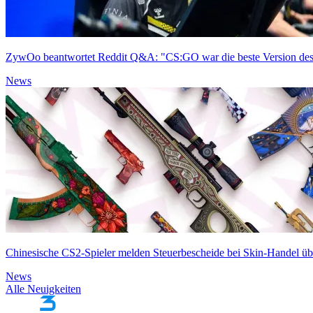
ZywOo beantwortet Reddit Q&A: "CS:GO war die beste Version des
News
Chinesische CS2-Spieler melden Steuerbescheide bei Skin-Handel ü
News
Alle Neuigkeiten