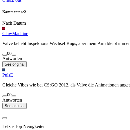
Check out
Kommentare
2
Nach Datum
ClawMachine
Valve behebt Inspektions-Wechsel-Bugs, aber mein Aim bleibt immer
0
0
Antworten
See original
PulsE
Gleiche Vibes wie bei CS:GO 2012, als Valve die Animationen angepas
0
0
Antworten
See original
Letzte Top Neuigkeiten