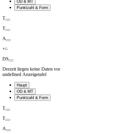
OD & MT
Punktzahl & Form
T
T
A
+/-
DS
Derzeit liegen keine Daten vor
undefined Anzeigetafel
Haupt
OD & MT
Punktzahl & Form
T
T
A