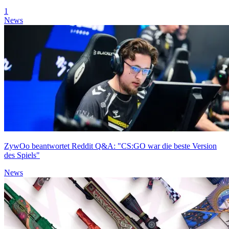
1
News
ZywOo beantwortet Reddit Q&A: "CS:GO war die beste Version
des Spiels"
News