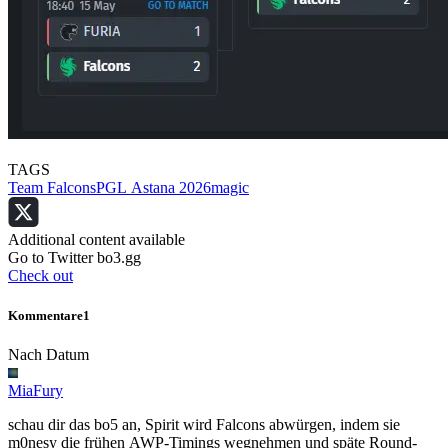
TAGS
Team Falcons
PGL Astana 2026
magic
Additional content available
Go to Twitter bo3.gg
Check out
Kommentare
1
Nach Datum
MiaFury
schau dir das bo5 an, Spirit wird Falcons abwürgen, indem sie
m0nesy die frühen AWP-Timings wegnehmen und späte Round-