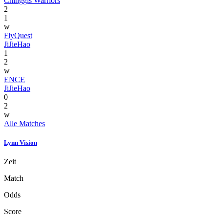
Chinggis Warriors
2
1
w
FlyQuest
JiJieHao
1
2
w
ENCE
JiJieHao
0
2
w
Alle Matches
Lynn Vision
Zeit
Match
Odds
Score