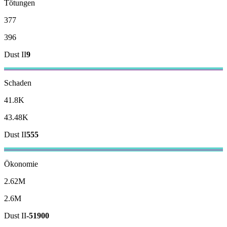
Tötungen
377
396
Dust II
9
Schaden
41.8K
43.48K
Dust II
555
Ökonomie
2.62M
2.6M
Dust II
-51900