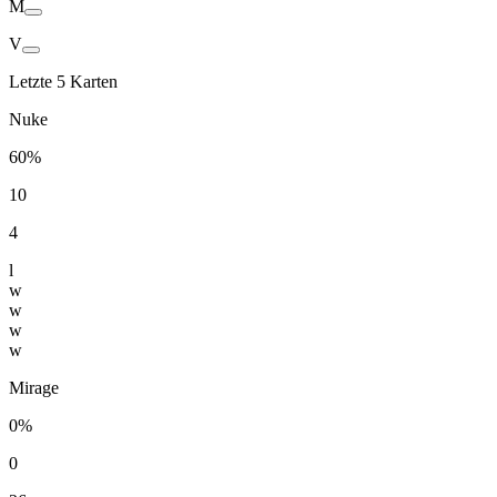
M
V
Letzte 5 Karten
Nuke
60%
10
4
l
w
w
w
w
Mirage
0%
0