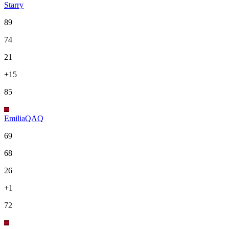
Starry
89
74
21
+15
85
EmiliaQAQ
69
68
26
+1
72