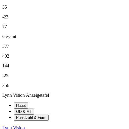
35
-23
77
Gesamt
377
402
144
-25
356
Lynn Vision Anzeigetafel
Haupt
OD & MT
Punktzahl & Form
Lynn Vision