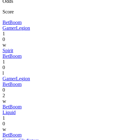
Odds
Score
BetBoom
GamerLegion
1
0
w
Spirit
BetBoom
1
0
l
GamerLegion
BetBoom
0
2
w
BetBoom
Liquid
1
0
w
BetBoom