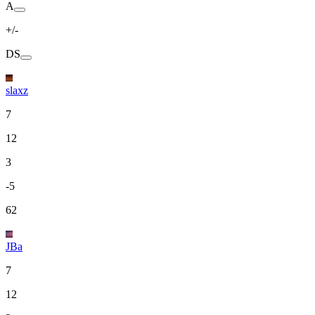
A
+/-
DS
slaxz
7
12
3
-5
62
JBa
7
12