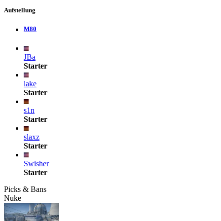
Aufstellung
M80
JBa
Starter
lake
Starter
s1n
Starter
slaxz
Starter
Swisher
Starter
Picks & Bans
Nuke