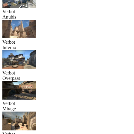
Verbot
Anubis
Verbot
Inferno
Verbot
Overpass
Verbot
Mirage