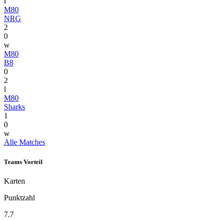
l
M80
NRG
2
0
w
M80
B8
0
2
l
M80
Sharks
1
0
w
Alle Matches
Teams Vorteil
Karten
Punktzahl
7.7