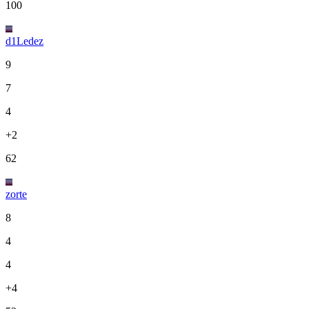
100
d1Ledez
9
7
4
+2
62
zorte
8
4
4
+4