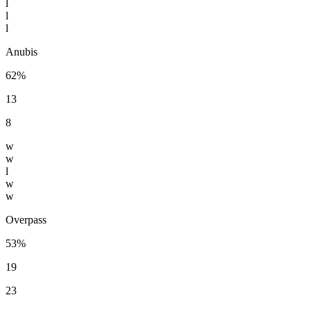
l
l
l
Anubis
62%
13
8
w
w
l
w
w
Overpass
53%
19
23