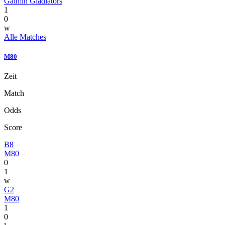
Gaimin Gladiators
1
0
w
Alle Matches
M80
Zeit
Match
Odds
Score
B8
M80
0
1
w
G2
M80
1
0