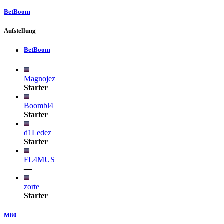
BetBoom
Aufstellung
BetBoom
Magnojez
Starter
Boombl4
Starter
d1Ledez
Starter
FL4MUS
—
zorte
Starter
M80