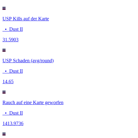
USP Kills auf der Karte
•
Dust II
3
1.5903
USP Schaden (avg/round)
•
Dust II
14.6
5
Rauch auf eine Karte geworfen
•
Dust II
14
13.9736