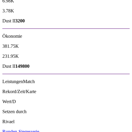
6.98K
3.78K
Dust II
3200
Ökonomie
381.75K
231.95K
Dust II
149800
Leistungen
Match
Rekord/Zeit/Karte
Wert/D
Setzen durch
Rivael
Runden-Siegesserie