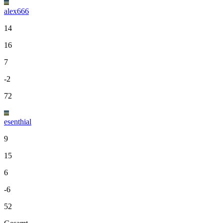
alex666
14
16
7
-2
72
esenthial
9
15
6
-6
52