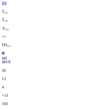
B8
T
T
A
+/-
DS
npl
MVP
26
13
4
+13
103