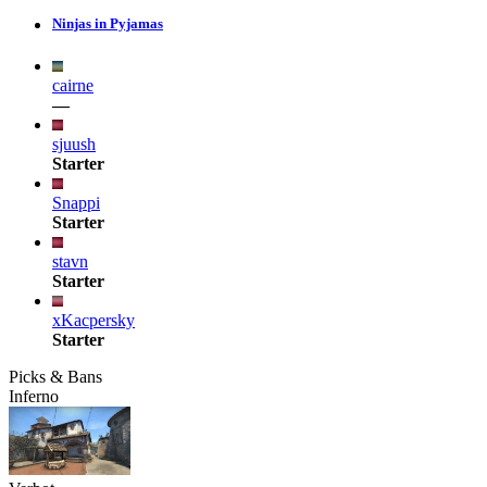
Ninjas in Pyjamas
cairne
—
sjuush
Starter
Snappi
Starter
stavn
Starter
xKacpersky
Starter
Picks & Bans
Inferno