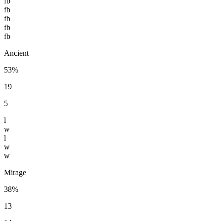
fb
fb
fb
fb
fb
Ancient
53%
19
5
l
w
l
w
w
Mirage
38%
13