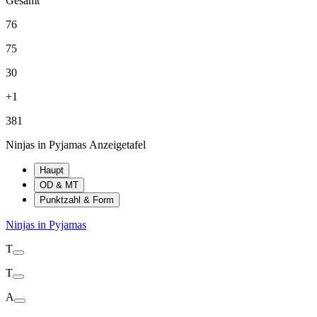
Gesamt
76
75
30
+1
381
Ninjas in Pyjamas Anzeigetafel
Haupt
OD & MT
Punktzahl & Form
Ninjas in Pyjamas
T
T
A