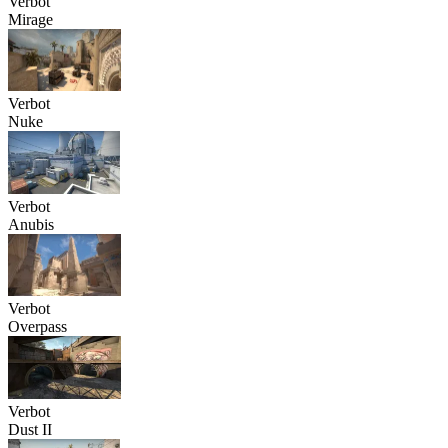
Verbot
Mirage
Verbot
Nuke
Verbot
Anubis
Verbot
Overpass
Verbot
Dust II