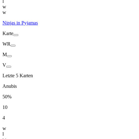
l
w
w
Ninjas in Pyjamas
Karte
WR
M
V
Letzte 5 Karten
Anubis
50%
10
4
w
l