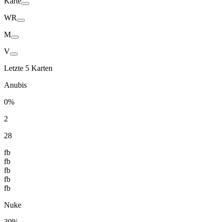
Karte
WR
M
V
Letzte 5 Karten
Anubis
0%
2
28
fb
fb
fb
fb
fb
Nuke
30%