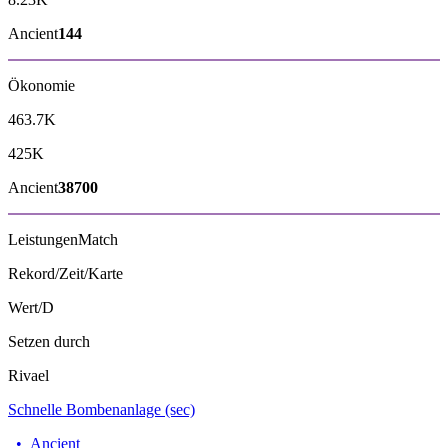
Ancient
144
Ökonomie
463.7K
425K
Ancient
38700
Leistungen
Match
Rekord/Zeit/Karte
Wert/D
Setzen durch
Rivael
Schnelle Bombenanlage (sec)
•
Ancient