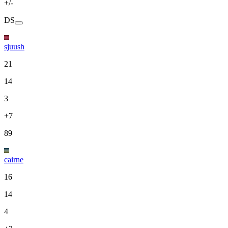
+/-
DS
sjuush
21
14
3
+7
89
cairne
16
14
4