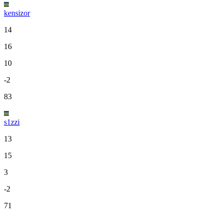
kensizor
14
16
10
-2
83
s1zzi
13
15
3
-2
71