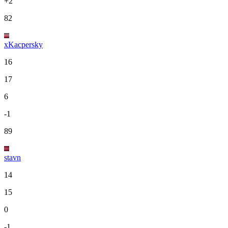
+2
82
xKacpersky
16
17
6
-1
89
stavn
14
15
0
-1