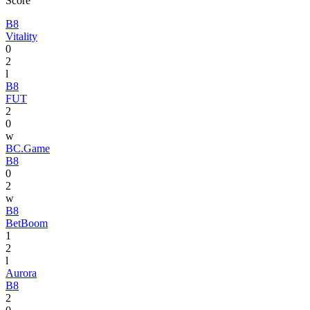
Score
B8
Vitality
0
2
l
B8
FUT
2
0
w
BC.Game
B8
0
2
w
B8
BetBoom
1
2
l
Aurora
B8
2