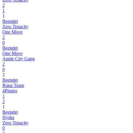
2
1
1
Beendet
Zero Tenacity
One Move
2
0
Beendet
One Move
Apple City Gang
2
0
2
Beendet
Runa Team
4Pirates
1
2
1
Beendet
Hydra
Zero Tenacity
0