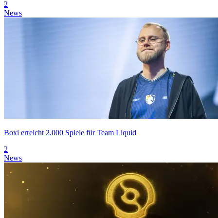
2
News
Boxi erreicht 2.000 Spiele für Team Liquid
2
News