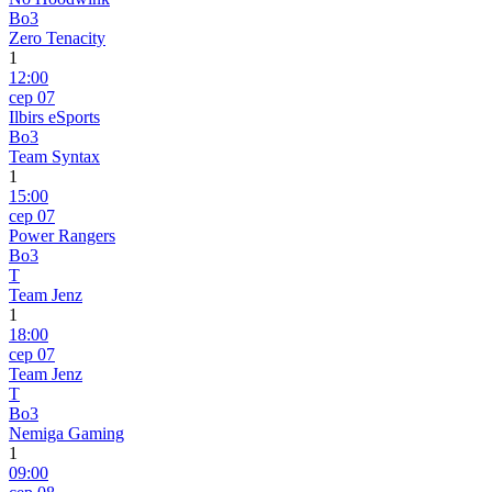
Bo3
Zero Tenacity
1
12:00
сер 07
Ilbirs eSports
Bo3
Team Syntax
1
15:00
сер 07
Power Rangers
Bo3
T
Team Jenz
1
18:00
сер 07
Team Jenz
T
Bo3
Nemiga Gaming
1
09:00