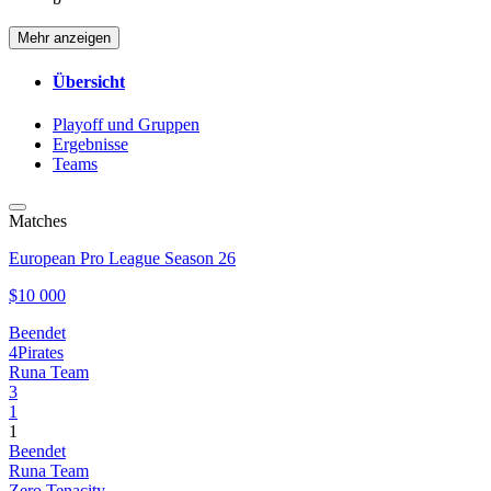
Mehr anzeigen
Übersicht
Playoff und Gruppen
Ergebnisse
Teams
Matches
European Pro League Season 26
$10 000
Beendet
4Pirates
Runa Team
3
1
1
Beendet
Runa Team
Zero Tenacity