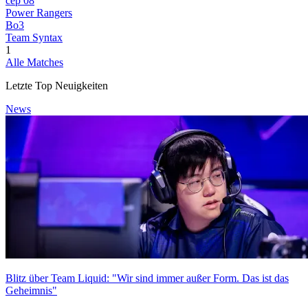
сер 08
Power Rangers
Bo3
Team Syntax
1
Alle Matches
Letzte Top Neuigkeiten
News
Blitz über Team Liquid: "Wir sind immer außer Form. Das ist das
Geheimnis"