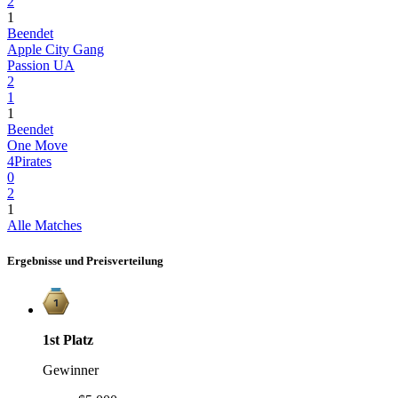
2
1
Beendet
Apple City Gang
Passion UA
2
1
1
Beendet
One Move
4Pirates
0
2
1
Alle Matches
Ergebnisse und Preisverteilung
1st
Platz
Gewinner