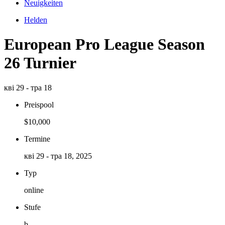
Neuigkeiten
Helden
European Pro League Season
26 Turnier
кві 29 - тра 18
Preispool
$10,000
Termine
кві 29 - тра 18, 2025
Typ
online
Stufe
b