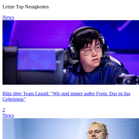
Letzte Top Neuigkeiten
News
Blitz über Team Liquid: "Wir sind immer außer Form. Das ist das
Geheimnis"
2
News