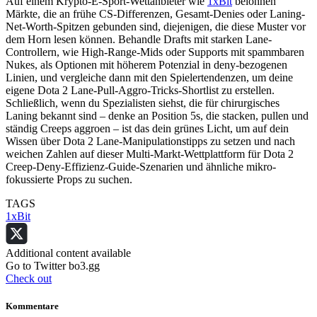
Auf einem Krypto-E-Sport-Wettanbieter wie
1xBit
belohnen
Märkte, die an frühe CS-Differenzen, Gesamt-Denies oder Laning-
Net-Worth-Spitzen gebunden sind, diejenigen, die diese Muster vor
dem Horn lesen können. Behandle Drafts mit starken Lane-
Controllern, wie High-Range-Mids oder Supports mit spammbaren
Nukes, als Optionen mit höherem Potenzial in deny-bezogenen
Linien, und vergleiche dann mit den Spielertendenzen, um deine
eigene Dota 2 Lane-Pull-Aggro-Tricks-Shortlist zu erstellen.
Schließlich, wenn du Spezialisten siehst, die für chirurgisches
Laning bekannt sind – denke an Position 5s, die stacken, pullen und
ständig Creeps aggroen – ist das dein grünes Licht, um auf dein
Wissen über Dota 2 Lane-Manipulationstipps zu setzen und nach
weichen Zahlen auf dieser Multi-Markt-Wettplattform für Dota 2
Creep-Deny-Effizienz-Guide-Szenarien und ähnliche mikro-
fokussierte Props zu suchen.
TAGS
1xBit
Additional content available
Go to Twitter bo3.gg
Check out
Kommentare