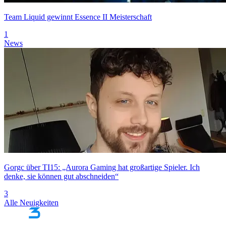
Team Liquid gewinnt Essence II Meisterschaft
1
News
Gorgc über TI15: „Aurora Gaming hat großartige Spieler. Ich
denke, sie können gut abschneiden“
3
Alle Neuigkeiten