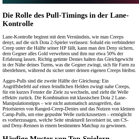
Die Rolle des Pull-Timings in der Lane-
Kontrolle
Lane-Kontrolle beginnt mit dem Verständnis, wie man Creeps
denyt, auf die sich Dota 2-Spieler verlassen: Sobald ein verbündeter
Creep unter die Hälfte seiner HP fällt, kann man den Deny sichern,
dem Gegner alles Gold verwehren und ihm nur etwa 50% der
Erfahrung lassen. Richtig getimte Denies halten das Gleichgewicht
in der Nähe deines Turms, was die Gegner zwingt, sich für Farm zu
überdehnen, während du sicher unter deinen eigenen Creeps bleibst.
Aggro-Pulls sind die zweite Hälfte der Gleichung: Ein
Angriffsbefehl auf einen feindlichen Helden zwingt nahe Creeps,
für ein kurzes Fenster die Ziele zu wechseln, und zieht die Welle
effektiv zurück. Die Kombination mit klassischen Dota 2 Lane-
Manipulationstipps – wie nicht automatisch anzugreifen, das
Priorisieren von Ranged-Creep-Denies und das Nutzen von kleinen
Camp-Pulls, um eine gepushte Welle zurückzusetzen – ermöglicht
es vorherzusagen, welche Seite strukturell favorisiert ist, um CS-
und Deny-Rennen in einem bestimmten Matchup zu gewinnen.
Häufige Muster von Top-Spielern