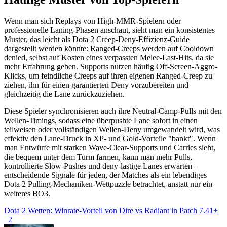
Wenn man sich Replays von High-MMR-Spielern oder
professionelle Laning-Phasen anschaut, sieht man ein konsistentes
Muster, das leicht als Dota 2 Creep-Deny-Effizienz-Guide
dargestellt werden könnte: Ranged-Creeps werden auf Cooldown
denied, selbst auf Kosten eines verpassten Melee-Last-Hits, da sie
mehr Erfahrung geben. Supports nutzen häufig Off-Screen-Aggro-
Klicks, um feindliche Creeps auf ihren eigenen Ranged-Creep zu
ziehen, ihn für einen garantierten Deny vorzubereiten und
gleichzeitig die Lane zurückzuziehen.
Diese Spieler synchronisieren auch ihre Neutral-Camp-Pulls mit den
Wellen-Timings, sodass eine überpushte Lane sofort in einen
teilweisen oder vollständigen Wellen-Deny umgewandelt wird, was
effektiv den Lane-Druck in XP- und Gold-Vorteile "bankt". Wenn
man Entwürfe mit starken Wave-Clear-Supports und Carries sieht,
die bequem unter dem Turm farmen, kann man mehr Pulls,
kontrollierte Slow-Pushes und deny-lastige Lanes erwarten –
entscheidende Signale für jeden, der Matches als ein lebendiges
Dota 2 Pulling-Mechaniken-Wettpuzzle betrachtet, anstatt nur ein
weiteres BO3.
Dota 2 Wetten: Winrate-Vorteil von Dire vs Radiant in Patch 7.41+
2