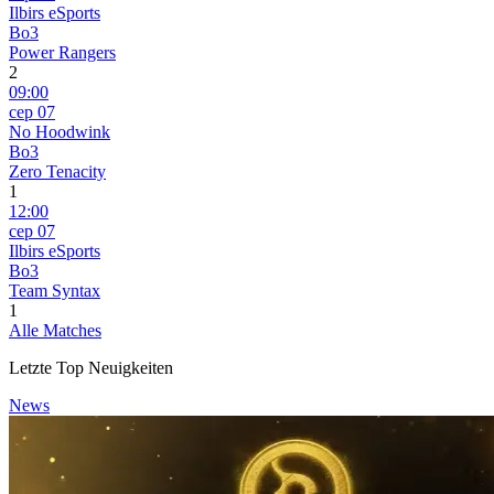
Ilbirs eSports
Bo3
Power Rangers
2
09:00
сер 07
No Hoodwink
Bo3
Zero Tenacity
1
12:00
сер 07
Ilbirs eSports
Bo3
Team Syntax
1
Alle Matches
Letzte Top Neuigkeiten
News