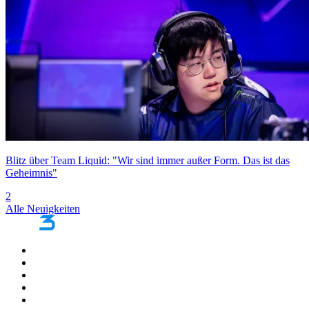
Blitz über Team Liquid: "Wir sind immer außer Form. Das ist das
Geheimnis"
2
Alle Neuigkeiten