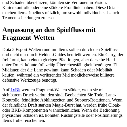
und Schaden überstürzen, könnten sie Vertrauen in Vision,
Kartenkontrolle oder eine stärkere Frontlinie haben. Diese Details
machen Item-Timelines nützlich, um sowohl individuelle als auch
Teamentscheidungen zu lesen.
Anpassung an den Spielfluss mit
Fragment-Wetten
Dota 2 Esport-Wetten rund um Items sollten durch den Spielfluss
und nicht nur durch Helden-Guides beurteilt werden. Ein Carry, der
frei farmt, kann einem gierigen Pfad folgen, aber derselbe Held
unter Druck könnte frühzeitig Überlebensfähigkeit benötigen. Ein
Midlaner, der die Lane gewinnt, kann Schaden oder Mobilität
kaufen, während ein verlierender Mid möglicherweise billigere
defensive Werkzeuge benötigt.
Auf
1xBit
werden Fragment-Wetten stärker, wenn sie mit
sichtbarem Druck verbunden sind. Beobachten Sie Tode, Lane-
Kontrolle, feindliche Abklingzeiten und Support-Rotationen. Wenn
der feindliche Draft starken Magie-Burst hat, werden frühe Cloak-
oder BKB-Komponenten wahrscheinlicher. Wenn die Bedrohung
physischer Schaden ist, könnten Rüstungsteile oder Positionierungs-
Items früher erscheinen.