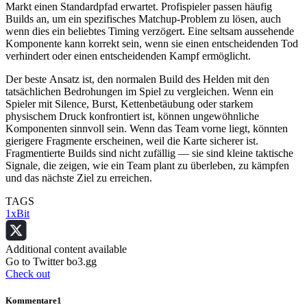
Markt einen Standardpfad erwartet. Profispieler passen häufig
Builds an, um ein spezifisches Matchup-Problem zu lösen, auch
wenn dies ein beliebtes Timing verzögert. Eine seltsam aussehende
Komponente kann korrekt sein, wenn sie einen entscheidenden Tod
verhindert oder einen entscheidenden Kampf ermöglicht.
Der beste Ansatz ist, den normalen Build des Helden mit den
tatsächlichen Bedrohungen im Spiel zu vergleichen. Wenn ein
Spieler mit Silence, Burst, Kettenbetäubung oder starkem
physischem Druck konfrontiert ist, können ungewöhnliche
Komponenten sinnvoll sein. Wenn das Team vorne liegt, könnten
gierigere Fragmente erscheinen, weil die Karte sicherer ist.
Fragmentierte Builds sind nicht zufällig — sie sind kleine taktische
Signale, die zeigen, wie ein Team plant zu überleben, zu kämpfen
und das nächste Ziel zu erreichen.
TAGS
1xBit
Additional content available
Go to Twitter bo3.gg
Check out
Kommentare
1