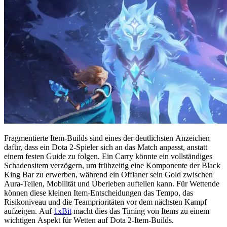
Fragmentierte Item-Builds sind eines der deutlichsten Anzeichen
dafür, dass ein Dota 2-Spieler sich an das Match anpasst, anstatt
einem festen Guide zu folgen. Ein Carry könnte ein vollständiges
Schadensitem verzögern, um frühzeitig eine Komponente der Black
King Bar zu erwerben, während ein Offlaner sein Gold zwischen
Aura-Teilen, Mobilität und Überleben aufteilen kann. Für Wettende
können diese kleinen Item-Entscheidungen das Tempo, das
Risikoniveau und die Teamprioritäten vor dem nächsten Kampf
aufzeigen. Auf
1xBit
macht dies das Timing von Items zu einem
wichtigen Aspekt für Wetten auf Dota 2-Item-Builds.