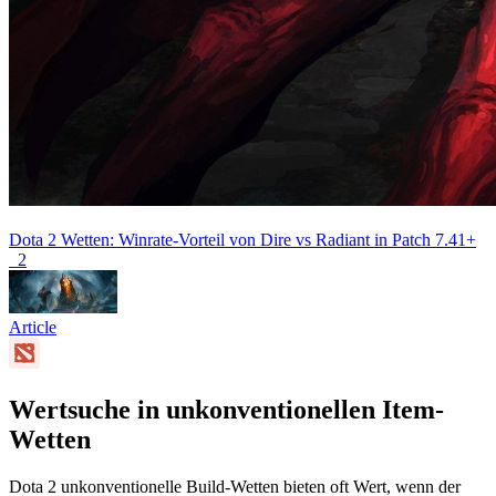
Dota 2 Wetten: Winrate-Vorteil von Dire vs Radiant in Patch 7.41+
2
Article
Wertsuche in unkonventionellen Item-
Wetten
Dota 2 unkonventionelle Build-Wetten bieten oft Wert, wenn der