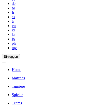
de
pl
fr
es
tr
vn
id
kr
jp
ph
my
Einloggen
Home
Matches
Turniere
Spieler
Teams