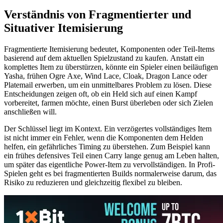
Verständnis von Fragmentierter und
Situativer Itemisierung
Fragmentierte Itemisierung bedeutet, Komponenten oder Teil-Items
basierend auf dem aktuellen Spielzustand zu kaufen. Anstatt ein
komplettes Item zu überstürzen, könnte ein Spieler einen beiläufigen
Yasha, frühen Ogre Axe, Wind Lace, Cloak, Dragon Lance oder
Platemail erwerben, um ein unmittelbares Problem zu lösen. Diese
Entscheidungen zeigen oft, ob ein Held sich auf einen Kampf
vorbereitet, farmen möchte, einen Burst überleben oder sich Zielen
anschließen will.
Der Schlüssel liegt im Kontext. Ein verzögertes vollständiges Item
ist nicht immer ein Fehler, wenn die Komponenten dem Helden
helfen, ein gefährliches Timing zu überstehen. Zum Beispiel kann
ein frühes defensives Teil einen Carry lange genug am Leben halten,
um später das eigentliche Power-Item zu vervollständigen. In Profi-
Spielen geht es bei fragmentierten Builds normalerweise darum, das
Risiko zu reduzieren und gleichzeitig flexibel zu bleiben.