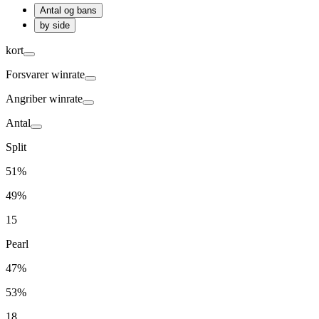
Antal og bans
by side
kort
Forsvarer
winrate
Angriber
winrate
Antal
Split
51%
49%
15
Pearl
47%
53%
18