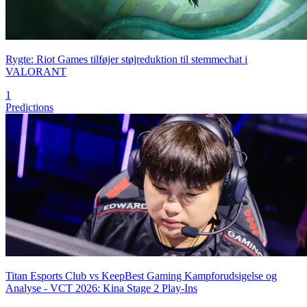
Rygte: Riot Games tilføjer støjreduktion til stemmechat i
VALORANT
1
Predictions
Titan Esports Club vs KeepBest Gaming Kampforudsigelse og
Analyse - VCT 2026: Kina Stage 2 Play-Ins