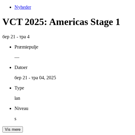
Nyheder
VCT 2025: Americas Stage 1
бер 21 - тра 4
Præmiepulje
—
Datoer
бер 21 - тра 04, 2025
Type
lan
Niveau
s
Vis mere