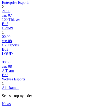
Enterprise Esports
2
21:00
сер 07
100 Thieves
Bo3
Cloud9
1
00:00
сер 08
G2 Esports
Bo3
LOUD
1
08:00
сер 08
A Team
Bo3
Wolves Esports
1
Alle kampe
Seneste top nyheder
News