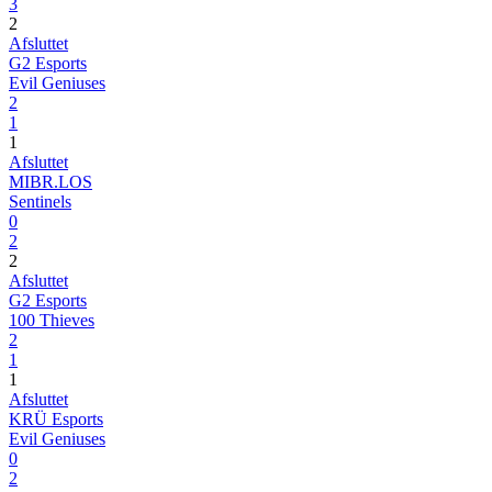
3
2
Afsluttet
G2 Esports
Evil Geniuses
2
1
1
Afsluttet
MIBR.LOS
Sentinels
0
2
2
Afsluttet
G2 Esports
100 Thieves
2
1
1
Afsluttet
KRÜ Esports
Evil Geniuses
0
2