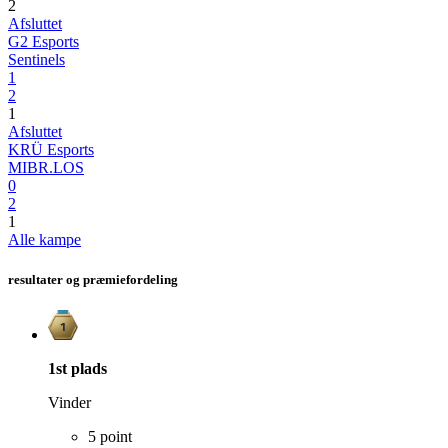
2
Afsluttet
G2 Esports
Sentinels
1
2
1
Afsluttet
KRÜ Esports
MIBR.LOS
0
2
1
Alle kampe
resultater og præmiefordeling
1st
plads
Vinder
5 point