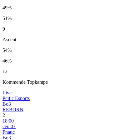
49%
51%
9
Ascent
54%
46%
12
Kommende Topkampe
Live
Pcific Esports
Bo3
REBORN
2
18:00
сер 07
Fnatic
Bo3