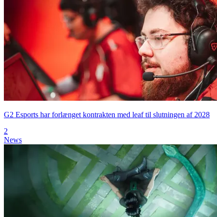
G2 Esports har forlænget kontrakten med leaf til slutningen af 2028
2
News