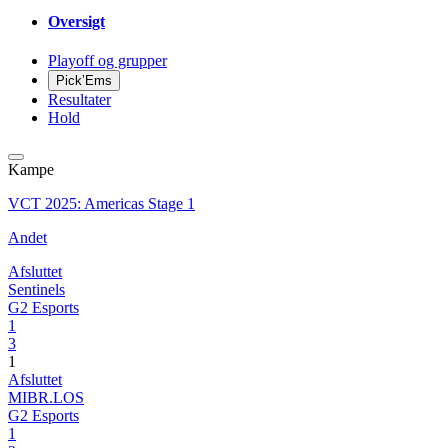
Oversigt
Playoff og grupper
Pick’Ems
Resultater
Hold
Kampe
VCT 2025: Americas Stage 1
Andet
Afsluttet
Sentinels
G2 Esports
1
3
1
Afsluttet
MIBR.LOS
G2 Esports
1