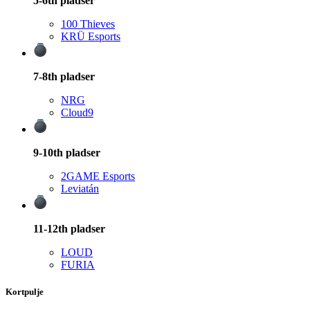
5-6th
pladser
100 Thieves
KRÜ Esports
7-8th
pladser
NRG
Cloud9
9-10th
pladser
2GAME Esports
Leviatán
11-12th
pladser
LOUD
FURIA
Kortpulje