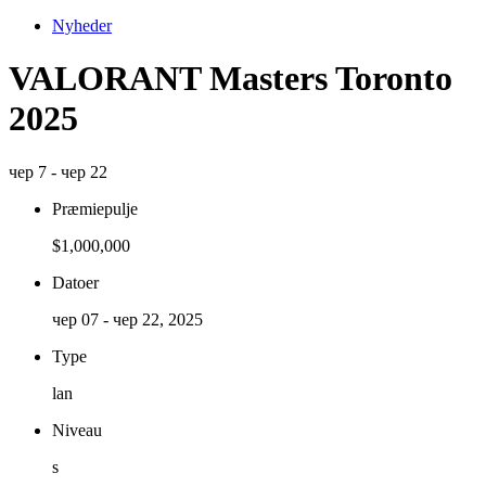
Nyheder
VALORANT Masters Toronto
2025
чер 7 - чер 22
Præmiepulje
$1,000,000
Datoer
чер 07 - чер 22, 2025
Type
lan
Niveau
s