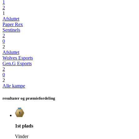
1
2
1
Afsluttet
Paper Rex
Sentinels
2
0
2
Afsluttet
Wolves Esports
Gen.G Esports
2
0
2
Alle kampe
resultater og præmiefordeling
1st
plads
Vinder