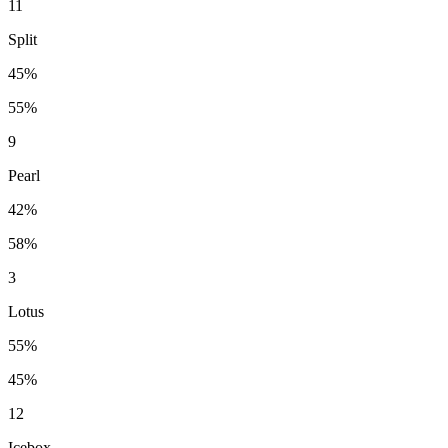
11
Split
45%
55%
9
Pearl
42%
58%
3
Lotus
55%
45%
12
Icebox