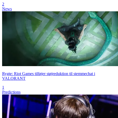
2
News
Rygte: Riot Games tilføjer støjreduktion til stemmechat i
VALORANT
1
Predictions