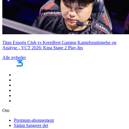
Titan Esports Club vs KeepBest Gaming Kampforudsigelse og
Analyse - VCT 2026: Kina Stage 2 Play-Ins
Alle nyheder
Om
Premium-abonnement
Sådan fungerer det