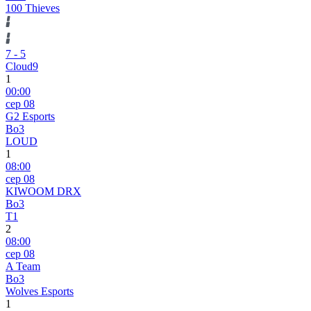
100 Thieves
7
-
5
Cloud9
1
00:00
сер 08
G2 Esports
Bo3
LOUD
1
08:00
сер 08
KIWOOM DRX
Bo3
T1
2
08:00
сер 08
A Team
Bo3
Wolves Esports
1