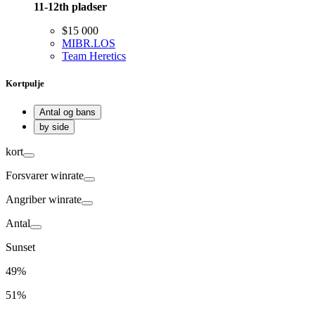
11-12th
pladser
$15 000
MIBR.LOS
Team Heretics
Kortpulje
Antal og bans
by side
kort
Forsvarer
winrate
Angriber
winrate
Antal
Sunset
49%
51%