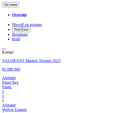
Vis mere
Oversigt
Playoff og grupper
Pick’Ems
Resultater
Hold
Kampe
VALORANT Masters Toronto 2025
$1 000 000
Afsluttet
Paper Rex
Fnatic
3
1
1
Afsluttet
Wolves Esports