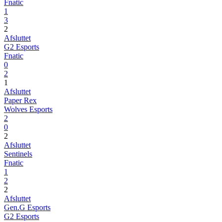
Fnatic
1
3
2
Afsluttet
G2 Esports
Fnatic
0
2
1
Afsluttet
Paper Rex
Wolves Esports
2
0
2
Afsluttet
Sentinels
Fnatic
1
2
2
Afsluttet
Gen.G Esports
G2 Esports