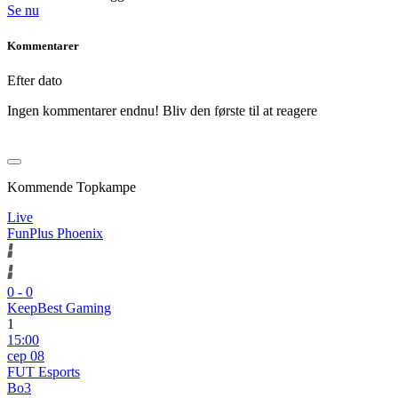
Se nu
Kommentarer
Efter dato
Ingen kommentarer endnu! Bliv den første til at reagere
Kommende Topkampe
Live
FunPlus Phoenix
0
-
0
KeepBest Gaming
1
15:00
сер 08
FUT Esports
Bo3