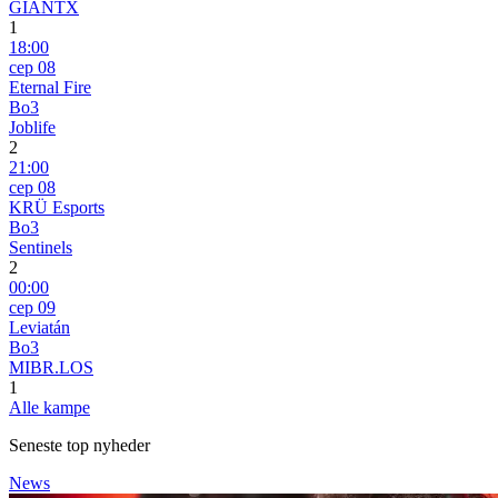
GIANTX
1
18:00
сер 08
Eternal Fire
Bo3
Joblife
2
21:00
сер 08
KRÜ Esports
Bo3
Sentinels
2
00:00
сер 09
Leviatán
Bo3
MIBR.LOS
1
Alle kampe
Seneste top nyheder
News