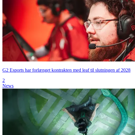
G2 Esports har forlænget kontrakten med leaf til slutningen af 2028
2
News