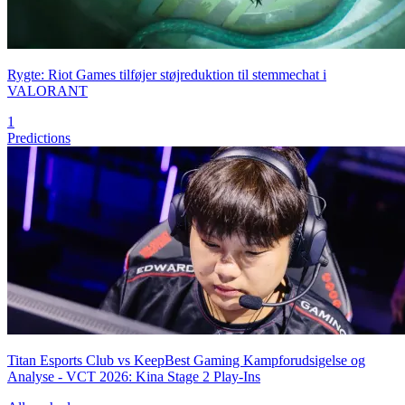
Rygte: Riot Games tilføjer støjreduktion til stemmechat i
VALORANT
1
Predictions
Titan Esports Club vs KeepBest Gaming Kampforudsigelse og
Analyse - VCT 2026: Kina Stage 2 Play-Ins