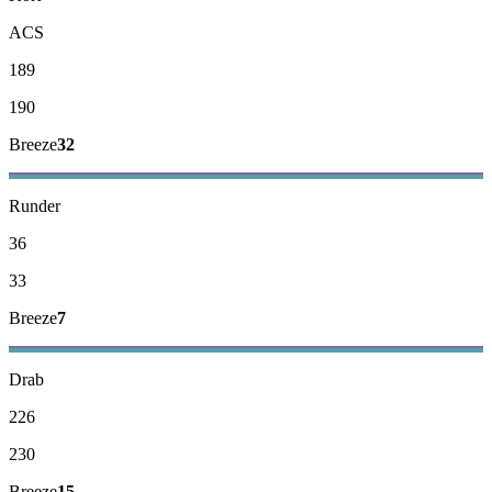
ACS
189
190
Breeze
32
Runder
36
33
Breeze
7
Drab
226
230
Breeze
15