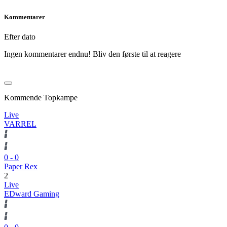
Kommentarer
Efter dato
Ingen kommentarer endnu! Bliv den første til at reagere
Kommende Topkampe
Live
VARREL
0
-
0
Paper Rex
2
Live
EDward Gaming