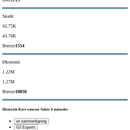
Skade
42.75K
43.76K
Breeze
1554
Økonomi
1.22M
1.27M
Breeze
10050
Historisk
Kort winrate
Sidste 6 måneder
wr sammenligning
G2 Esports