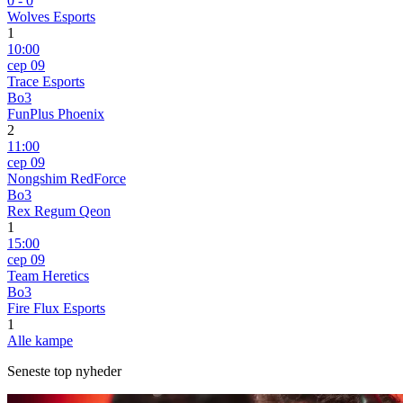
0
-
0
Wolves Esports
1
10:00
сер 09
Trace Esports
Bo3
FunPlus Phoenix
2
11:00
сер 09
Nongshim RedForce
Bo3
Rex Regum Qeon
1
15:00
сер 09
Team Heretics
Bo3
Fire Flux Esports
1
Alle kampe
Seneste top nyheder