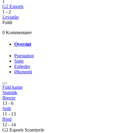
1
G2 Esports
1
-
2
Leviatán
Fuldt
0 Kommentarer
Oversigt
Præstation
Sigte
Enheder
Økonomi
Fuld kamp
Statistik
Breeze
13
-
6
Split
11
-
13
Bind
12
-
14
G2 Esports Scoretavle