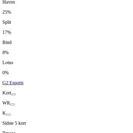
Haven
25%
Split
17%
Bind
8%
Lotus
0%
G2 Esports
Kort
WR
K
Sidste 5 kort