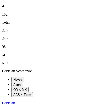
-6
102
Total
226
230
98
-4
619
Leviatán Scoretavle
Hoved
Agent
OD & MK
ACS & Form
Leviatán