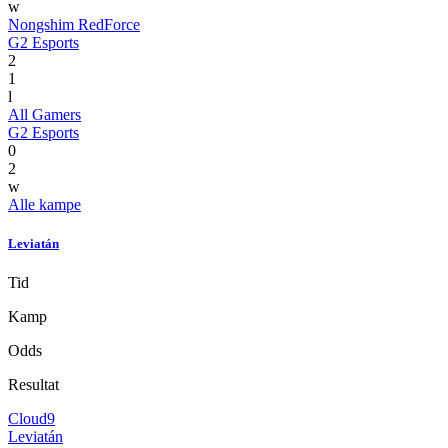
w
Nongshim RedForce
G2 Esports
2
1
l
All Gamers
G2 Esports
0
2
w
Alle kampe
Leviatán
Tid
Kamp
Odds
Resultat
Cloud9
Leviatán