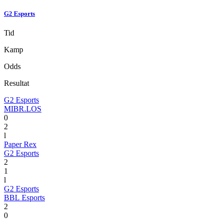
G2 Esports
Tid
Kamp
Odds
Resultat
G2 Esports
MIBR.LOS
0
2
l
Paper Rex
G2 Esports
2
1
l
G2 Esports
BBL Esports
2
0