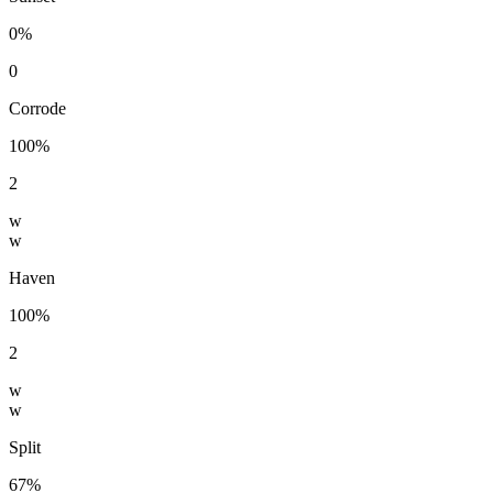
0%
0
Corrode
100%
2
w
w
Haven
100%
2
w
w
Split
67%