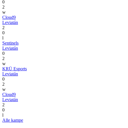
0
2
w
Cloud9
Leviatán
2
0
l
Sentinels
Leviatán
0
2
w
KRÜ Esports
Leviatán
0
2
w
Cloud9
Leviatán
2
0
l
Alle kampe