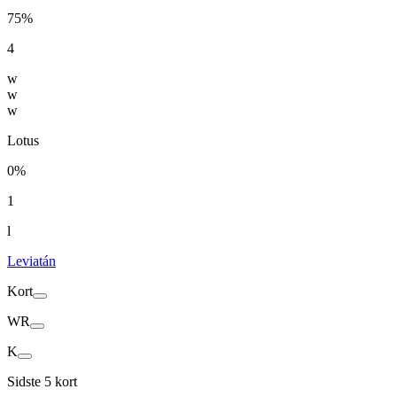
75%
4
w
w
w
Lotus
0%
1
l
Leviatán
Kort
WR
K
Sidste 5 kort