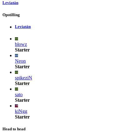
Leviatán
Opstilling
Leviatán
blowz
Starter
Neon
Starter
spikeziN
Starter
sato
Starter
kiNgg
Starter
Head to head