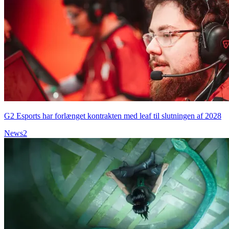
G2 Esports har forlænget kontrakten med leaf til slutningen af 2028
News
2