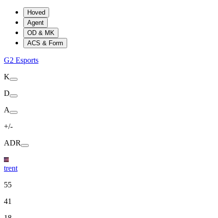
Hoved
Agent
OD & MK
ACS & Form
G2 Esports
K
D
A
+/-
ADR
trent
55
41
18