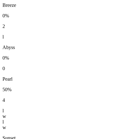
Breeze
0%
2
l
Abyss
0%
0
Pearl
50%
4
l
w
l
w
Sunset