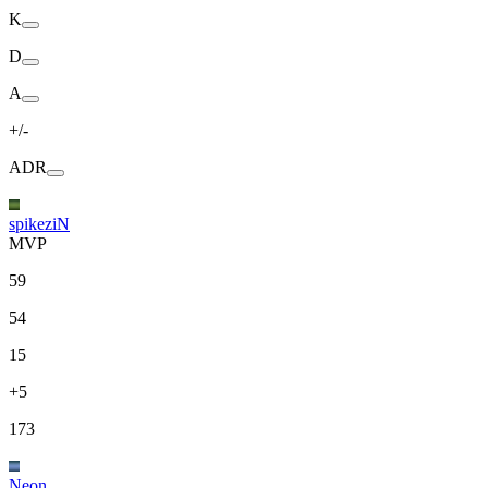
K
D
A
+/-
ADR
spikeziN
MVP
59
54
15
+5
173
Neon