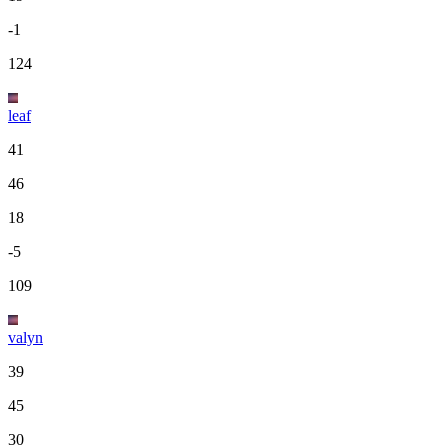
-1
124
leaf
41
46
18
-5
109
valyn
39
45
30