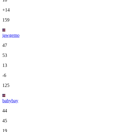
+14
159
jawgemo
47
53
13
-6
125
babybay
44
45
19