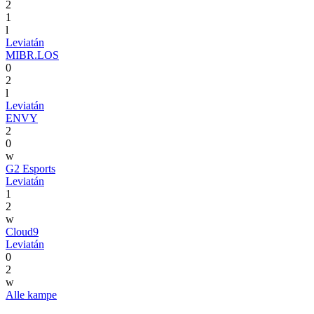
2
1
l
Leviatán
MIBR.LOS
0
2
l
Leviatán
ENVY
2
0
w
G2 Esports
Leviatán
1
2
w
Cloud9
Leviatán
0
2
w
Alle kampe