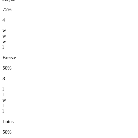
75%
4
w
w
w
l
Breeze
50%
8
l
l
w
l
l
Lotus
50%