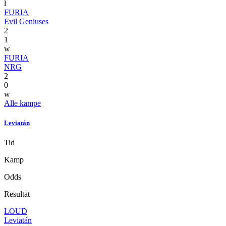
l
FURIA
Evil Geniuses
2
1
w
FURIA
NRG
2
0
w
Alle kampe
Leviatán
Tid
Kamp
Odds
Resultat
LOUD
Leviatán