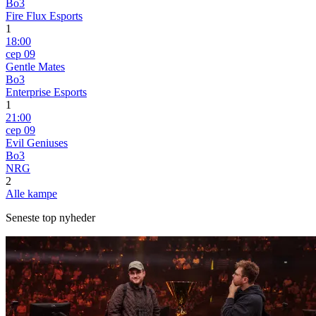
Bo3
Fire Flux Esports
1
18:00
сер 09
Gentle Mates
Bo3
Enterprise Esports
1
21:00
сер 09
Evil Geniuses
Bo3
NRG
2
Alle kampe
Seneste top nyheder