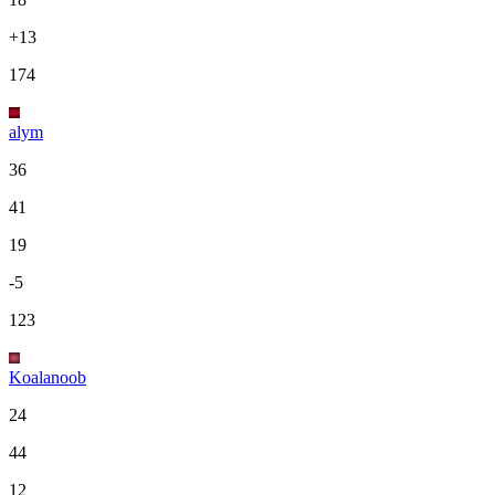
+13
174
alym
36
41
19
-5
123
Koalanoob
24
44
12