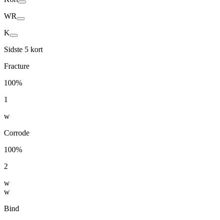
WR
K
Sidste 5 kort
Fracture
100%
1
w
Corrode
100%
2
w
w
Bind