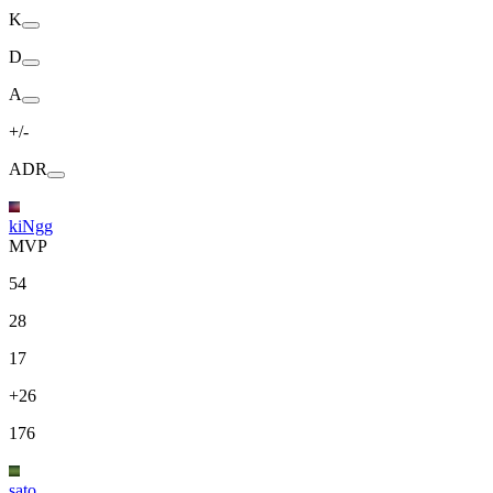
K
D
A
+/-
ADR
kiNgg
MVP
54
28
17
+26
176
sato