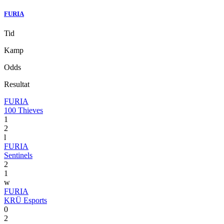
FURIA
Tid
Kamp
Odds
Resultat
FURIA
100 Thieves
1
2
l
FURIA
Sentinels
2
1
w
FURIA
KRÜ Esports
0
2