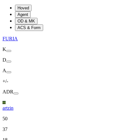
Hoved
Agent
OD & MK
ACS & Form
FURIA
K
D
A
+/-
ADR
artzin
50
37
18