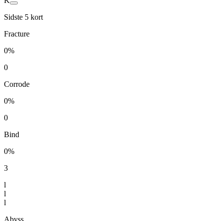
K
Sidste 5 kort
Fracture
0%
0
Corrode
0%
0
Bind
0%
3
l
l
l
Abyss