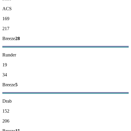
ACS
169
217
Breeze
28
Runder
19
34
Breeze
5
Drab
152
206
Breeze
15