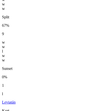
w
w
Split
67%
9
w
w
l
w
w
Sunset
0%
1
l
Leviatán
Kort