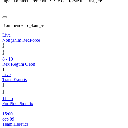
Ingen kommentarer endnu! Bliv den første til at reagere
Kommende Topkampe
Live
Nongshim RedForce
8
-
10
Rex Regum Qeon
1
Live
Trace Esports
11
-
6
FunPlus Phoenix
2
15:00
сер 09
Team Heretics