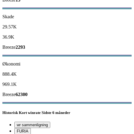
Skade
29.57K
36.9K
Breeze
2293
Økonomi
888.4K
969.1K
Breeze
62300
Historisk
Kort winrate
Sidste 6 måneder
wr sammenligning
FURIA