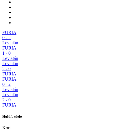
FURIA
0
-
2
Leviatán
FURIA
1
-
0
Leviatán
Leviatán
2
-
0
FURIA
FURIA
0
-
2
Leviatán
Leviatán
2
-
0
FURIA
Holdfordele
Kort