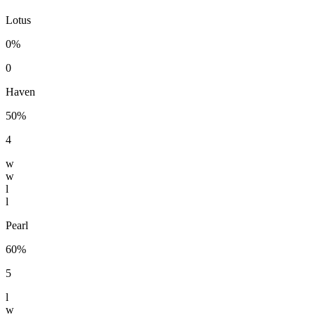
Lotus
0%
0
Haven
50%
4
w
w
l
l
Pearl
60%
5
l
w