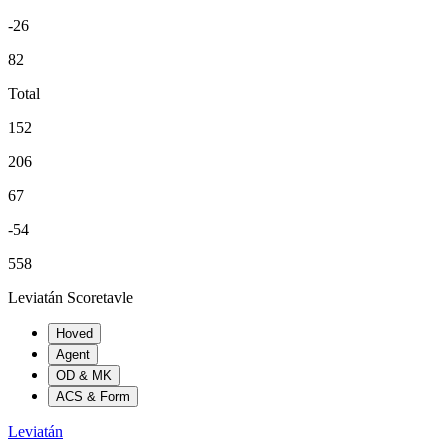
-26
82
Total
152
206
67
-54
558
Leviatán Scoretavle
Hoved
Agent
OD & MK
ACS & Form
Leviatán