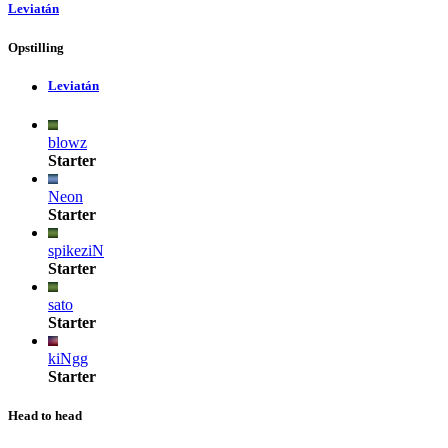
Leviatán
Opstilling
Leviatán
blowz
Starter
Neon
Starter
spikeziN
Starter
sato
Starter
kiNgg
Starter
Head to head