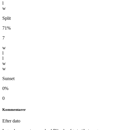
l
w
Split
71%
7
w
l
l
w
w
Sunset
0%
0
Kommentarer
Efter dato