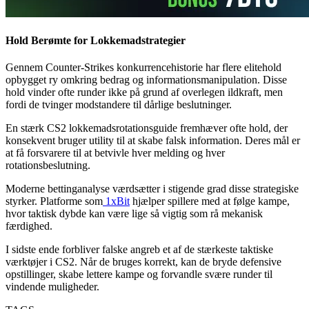
Hold Berømte for Lokkemadstrategier
Gennem Counter-Strikes konkurrencehistorie har flere elitehold
opbygget ry omkring bedrag og informationsmanipulation. Disse
hold vinder ofte runder ikke på grund af overlegen ildkraft, men
fordi de tvinger modstandere til dårlige beslutninger.
En stærk CS2 lokkemadsrotationsguide fremhæver ofte hold, der
konsekvent bruger utility til at skabe falsk information. Deres mål er
at få forsvarere til at betvivle hver melding og hver
rotationsbeslutning.
Moderne bettinganalyse værdsætter i stigende grad disse strategiske
styrker. Platforme som
1xBit
hjælper spillere med at følge kampe,
hvor taktisk dybde kan være lige så vigtig som rå mekanisk
færdighed.
I sidste ende forbliver falske angreb et af de stærkeste taktiske
værktøjer i CS2. Når de bruges korrekt, kan de bryde defensive
opstillinger, skabe lettere kampe og forvandle svære runder til
vindende muligheder.