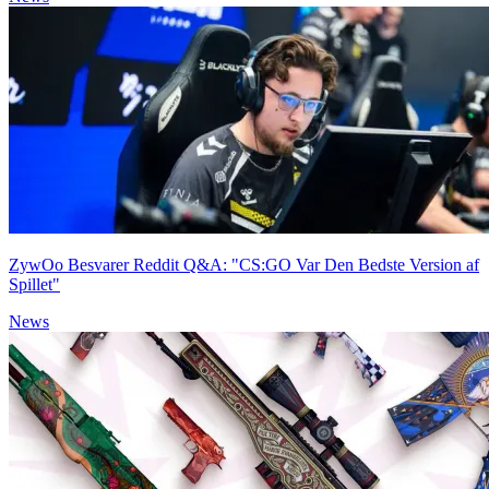
ZywOo Besvarer Reddit Q&A: "CS:GO Var Den Bedste Version af
Spillet"
News