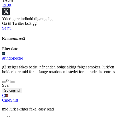
TAGS
1xBit
Yderligere indhold tilgængeligt
Gå til Twitter bo3.gg
Se nu
Kommentarer
2
Efter dato
grindSpectre
g2 sælger fakes bedst, når anden bølge aldrig følger smokes, lurk’en
holder bare mid for at fange rotationen i stedet for at trade site entries
0
0
Svar
Se original
C
CmdShift
mid lurk skriger fake, easy read