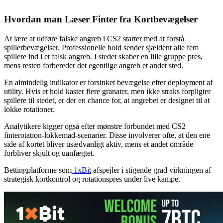
Hvordan man Læser Finter fra Kortbevægelser
At lære at udføre falske angreb i CS2 starter med at forstå
spillerbevægelser. Professionelle hold sender sjældent alle fem
spillere ind i et falsk angreb. I stedet skaber en lille gruppe pres,
mens resten forbereder det egentlige angreb et andet sted.
En almindelig indikator er forsinket bevægelse efter deployment af
utility. Hvis et hold kaster flere granater, men ikke straks forpligter
spillere til stedet, er der en chance for, at angrebet er designet til at
lokke rotationer.
Analytikere kigger også efter mønstre forbundet med CS2
finterotation-lokkemad-scenarier. Disse involverer ofte, at den ene
side af kortet bliver usædvanligt aktiv, mens et andet område
forbliver skjult og uanfægtet.
Bettingplatforme som
1xBit
afspejler i stigende grad virkningen af
strategisk kortkontrol og rotationspres under live kampe.