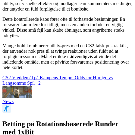
utility, ser visuelle effekter og modtager teamkammeraters meldinger,
der antyder en fuld forpligtelse til et bombsite.
Dette kontrollerede kaos fører ofte til forhastede beslutninger. En
forsvarer kan rotere for tidligt, mens en anden forlader en vigtig
vinkel. Disse små fejl kan skabe åbninger, som angriberne straks
udnytter.
Mange hold kombinerer utility-pres med en CS2 falsk push-taktik,
der anvender nok pres til at tvinge reaktioner uden fuldt ud at
forpligte ressourcer. Målet er ikke nødvendigvis at vinde det
indledende område, men at påvirke forsvarernes positionering over
hele kortet.
CS2 Væddemål på Kampens Tempo: Odds for Hurtige vs
Langsomme Spil
2
News
Betting på Rotationsbaserede Runder
med 1xBit