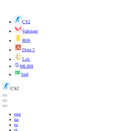
CS2
Valorant
R6S
Dota 2
LoL
MLBB
Spil
CS2
eng
ua
ru
pt