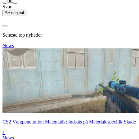
0
0
Svar
Se original
Seneste top nyheder
News
CS2 Vægpenetration Matematik: Indsats på Materialespecifik Skade
1
News