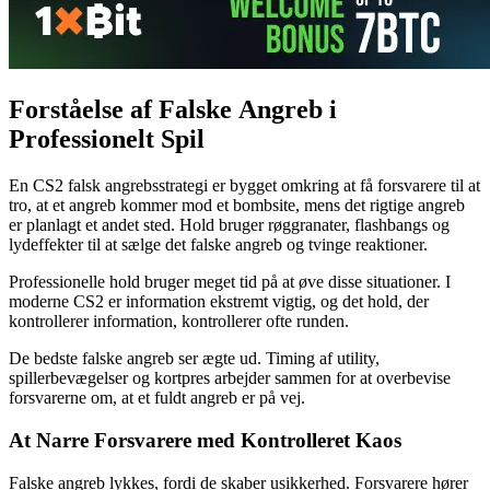
Forståelse af Falske Angreb i
Professionelt Spil
En CS2 falsk angrebsstrategi er bygget omkring at få forsvarere til at
tro, at et angreb kommer mod et bombsite, mens det rigtige angreb
er planlagt et andet sted. Hold bruger røggranater, flashbangs og
lydeffekter til at sælge det falske angreb og tvinge reaktioner.
Professionelle hold bruger meget tid på at øve disse situationer. I
moderne CS2 er information ekstremt vigtig, og det hold, der
kontrollerer information, kontrollerer ofte runden.
De bedste falske angreb ser ægte ud. Timing af utility,
spillerbevægelser og kortpres arbejder sammen for at overbevise
forsvarerne om, at et fuldt angreb er på vej.
At Narre Forsvarere med Kontrolleret Kaos
Falske angreb lykkes, fordi de skaber usikkerhed. Forsvarere hører