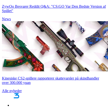
ZywOo Besvarer Reddit Q&A: "CS:GO Var Den Bedste Version af
Spillet"
News
Kinesiske CS2-spillere rapporterer skattevarsler på skindhandler
over 300.000 yuan
Alle nyheder