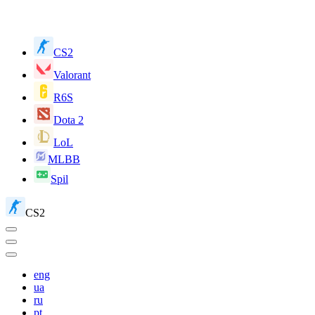
CS2
Valorant
R6S
Dota 2
LoL
MLBB
Spil
CS2
eng
ua
ru
pt