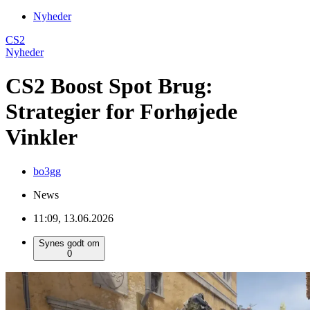
Nyheder
CS2
Nyheder
CS2 Boost Spot Brug:
Strategier for Forhøjede
Vinkler
bo3gg
News
11:09, 13.06.2026
Synes godt om
0