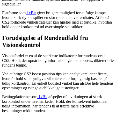
sigtedueller.
Platforme som
1xBit
giver brugere mulighed for at følge kampe,
hvor taktisk dybde spiller en stor rolle i de live resultater. At forstå
CS2 forhøjede vinkelstrategier kan hjælpe med at fortolke, hvordan
hold opnår kortkontrol ud over simple statistikker.
Forudsigelse af Rundeudfald fra
Visionskontrol
Visionsfordel er en af de stærkeste indikatorer for rundesucces i
CS2. Hold, der opnår tidlig information gennem boosts, dikterer ofte
rundens tempo.
Ved at bruge CS2 boost position tips kan analytikere identificere,
hvornår hold sandsynligvis vil rotere eller forpligte sig baseret på
tidlig kortkontrol. En enkelt boosted vinkel kan afsløre hele fjendens
opsætninger og tvinge øjeblikkelige justeringer.
Bettingplatforme som
1xBit
afspejler ofte virkningen af stærk
kortkontrol under live markeder. Hold, der konsekvent indsamler
tidlig information, har tendens til at træffe mere effektive
beslutninger midt i runden.