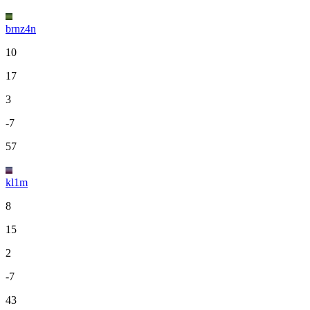
brnz4n
10
17
3
-7
57
kl1m
8
15
2
-7
43