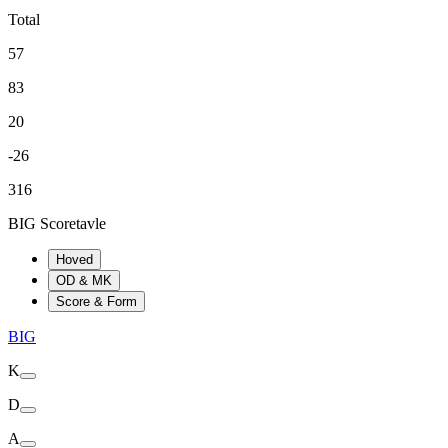
Total
57
83
20
-26
316
BIG Scoretavle
Hoved
OD & MK
Score & Form
BIG
K
D
A