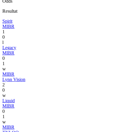
Odds
Resultat
Spirit
MIBR
1
0
l
Legacy
MIBR
0
1
w
MIBR
Lynn Vision
2
0
w
Liquid
MIBR
0
1
w
MIBR