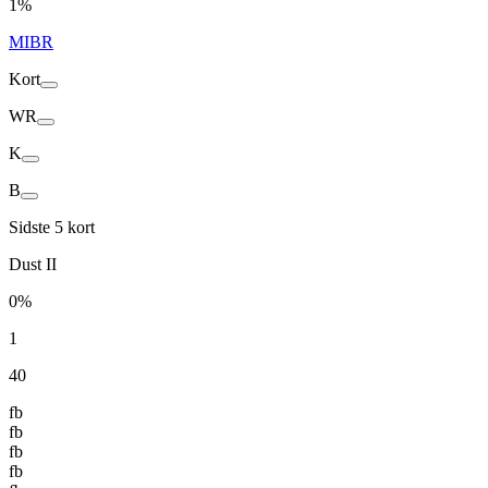
1%
MIBR
Kort
WR
K
B
Sidste 5 kort
Dust II
0%
1
40
fb
fb
fb
fb