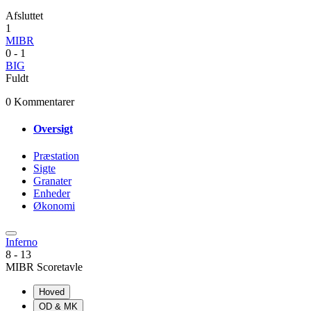
Afsluttet
1
MIBR
0
-
1
BIG
Fuldt
0 Kommentarer
Oversigt
Præstation
Sigte
Granater
Enheder
Økonomi
Inferno
8
-
13
MIBR Scoretavle
Hoved
OD & MK