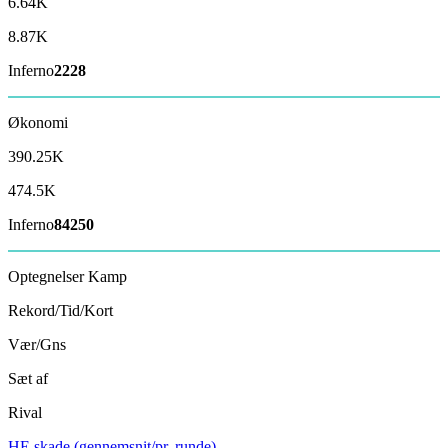
6.64K
8.87K
Inferno
2228
Økonomi
390.25K
474.5K
Inferno
84250
Optegnelser
Kamp
Rekord/Tid/Kort
Vær/Gns
Sæt af
Rival
HE skade (gennemsnit/pr. runde)