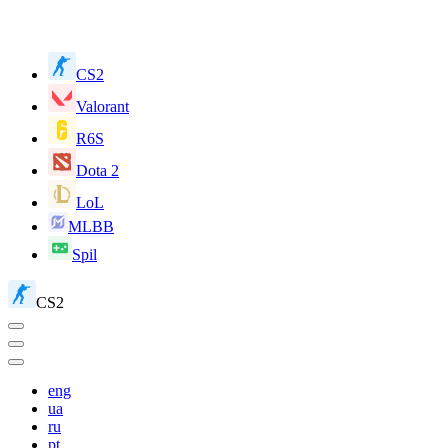
CS2
Valorant
R6S
Dota 2
LoL
MLBB
Spil
CS2
eng
ua
ru
pt