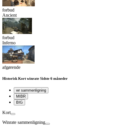
forbud
Ancient
forbud
Inferno
afgørende
Historisk
Kort winrate
Sidste 6 måneder
wr sammenligning
MIBR
BIG
Kort
Winrate sammenligning