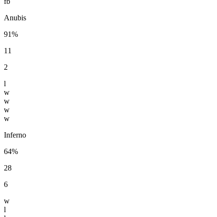
fb
Anubis
91%
11
2
l
w
w
w
w
Inferno
64%
28
6
w
l