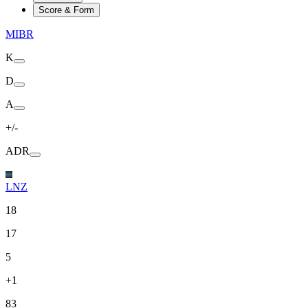
Score & Form
MIBR
K
D
A
+/-
ADR
LNZ
18
17
5
+1
83