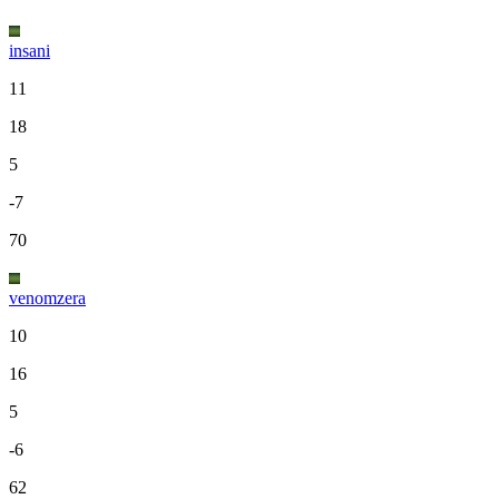
insani
11
18
5
-7
70
venomzera
10
16
5
-6
62