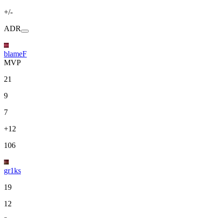
+/-
ADR
blameF
MVP
21
9
7
+12
106
gr1ks
19
12