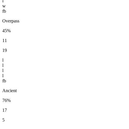
l
w
fb
Overpass
45%
11
19
l
l
l
l
fb
Ancient
76%
17
5