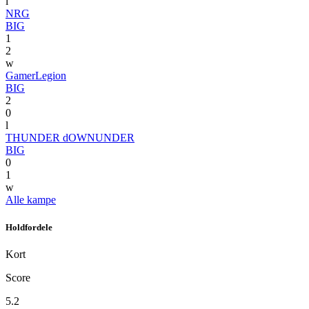
l
NRG
BIG
1
2
w
GamerLegion
BIG
2
0
l
THUNDER dOWNUNDER
BIG
0
1
w
Alle kampe
Holdfordele
Kort
Score
5.2