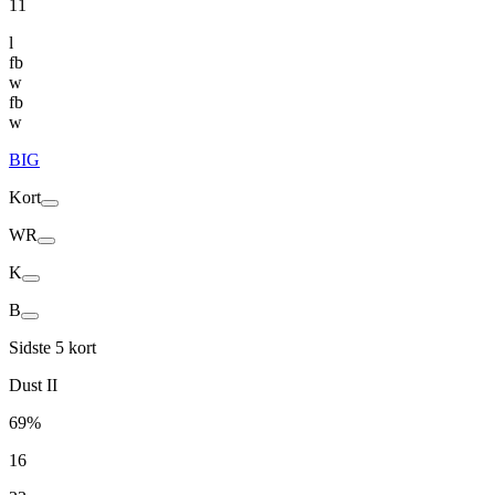
11
l
fb
w
fb
w
BIG
Kort
WR
K
B
Sidste 5 kort
Dust II
69%
16