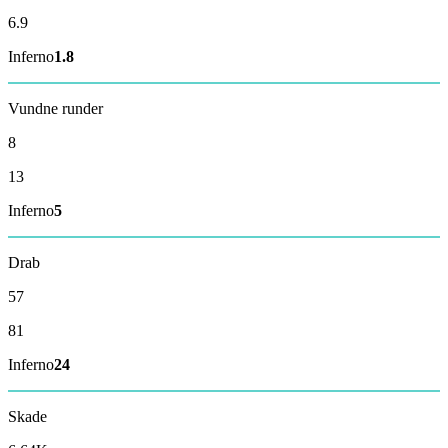
6.9
Inferno
1.8
Vundne runder
8
13
Inferno
5
Drab
57
81
Inferno
24
Skade