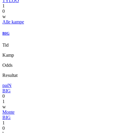
TYLOO
1
0
w
Alle kampe
BIG
Tid
Kamp
Odds
Resultat
paiN
BIG
0
1
w
Monte
BIG
1
0