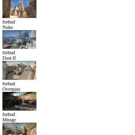
forbud
Nuke
forbud
Dust II
forbud
Overpass
forbud
Mirage