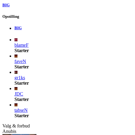
BIG
Opstilling
BIG
blameF
Starter
faveN
Starter
gr1ks
Starter
JDC
Starter
tabseN
Starter
Valg & forbud
Anubis