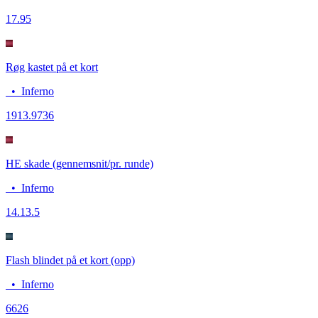
17.9
5
Røg kastet på et kort
•
Inferno
19
13.9736
HE skade (gennemsnit/pr. runde)
•
Inferno
14.1
3.5
Flash blindet på et kort (opp)
•
Inferno
66
26