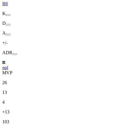
B8
K
D
A
+/-
ADR
npl
MVP
26
13
4
+13
103