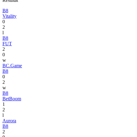
Resultat
B8
Vitality
0
2
l
B8
FUT
2
0
w
BC.Game
B8
0
2
w
B8
BetBoom
1
2
l
Aurora
B8
2