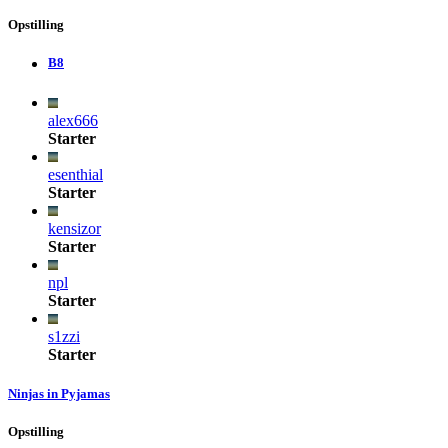
Opstilling
B8
alex666
Starter
esenthial
Starter
kensizor
Starter
npl
Starter
s1zzi
Starter
Ninjas in Pyjamas
Opstilling