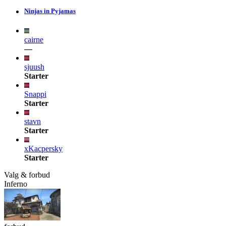
Ninjas in Pyjamas
cairne
—
sjuush
Starter
Snappi
Starter
stavn
Starter
xKacpersky
Starter
Valg & forbud
Inferno