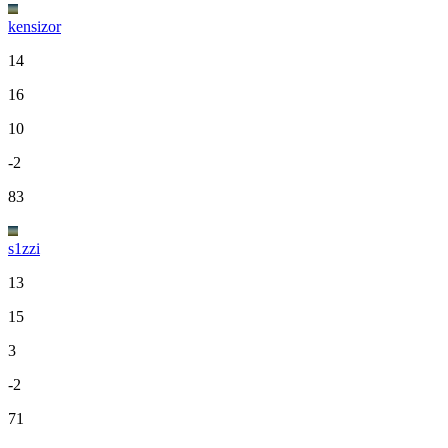
kensizor
14
16
10
-2
83
s1zzi
13
15
3
-2
71