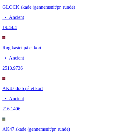
GLOCK skade (gennemsnit/pr. runde)
•
Ancient
19.4
4.4
Røg kastet på et kort
•
Ancient
25
13.9736
AK47 drab på et kort
•
Ancient
21
6.1406
AK47 skade (gennemsnit/pr. runde)