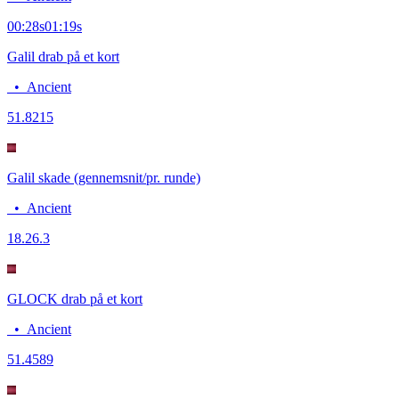
00:28
s
01:19
s
Galil drab på et kort
•
Ancient
5
1.8215
Galil skade (gennemsnit/pr. runde)
•
Ancient
18.2
6.3
GLOCK drab på et kort
•
Ancient
5
1.4589