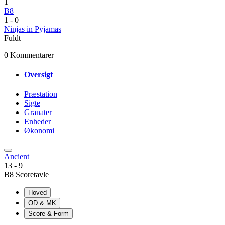
1
B8
1
-
0
Ninjas in Pyjamas
Fuldt
0 Kommentarer
Oversigt
Præstation
Sigte
Granater
Enheder
Økonomi
Ancient
13
-
9
B8 Scoretavle
Hoved
OD & MK
Score & Form