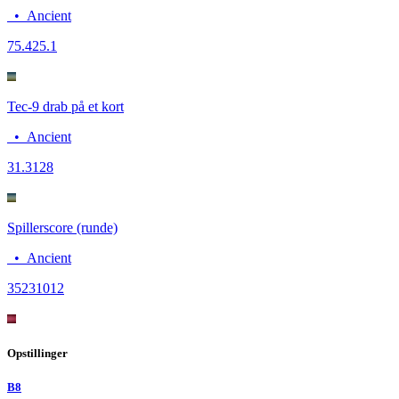
•
Ancient
75.4
25.1
Tec-9 drab på et kort
•
Ancient
3
1.3128
Spillerscore (runde)
•
Ancient
3523
1012
Opstillinger
B8