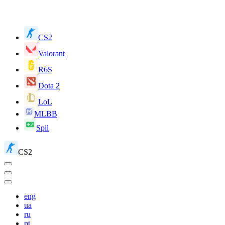
CS2
Valorant
R6S
Dota 2
LoL
MLBB
Spil
CS2
eng
ua
ru
pt