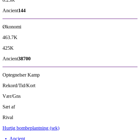
Ancient
144
Økonomi
463.7K
425K
Ancient
38700
Optegnelser
Kamp
Rekord/Tid/Kort
Vær/Gns
Sæt af
Rival
Hurtig bombeplantning (sek)
•
Ancient