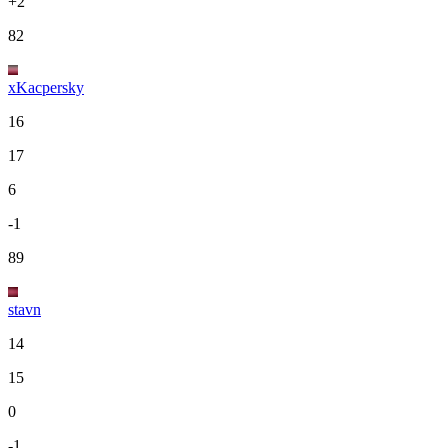
+2
82
xKacpersky
16
17
6
-1
89
stavn
14
15
0
-1