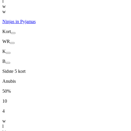
l
w
w
Ninjas in Pyjamas
Kort
WR
K
B
Sidste 5 kort
Anubis
50%
10
4
w
l