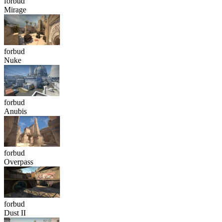
forbud
Mirage
forbud
Nuke
forbud
Anubis
forbud
Overpass
forbud
Dust II