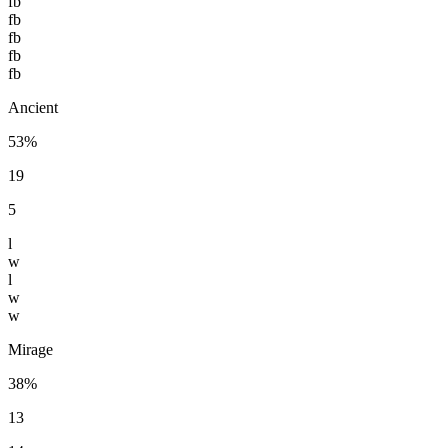
fb
fb
fb
fb
fb
Ancient
53%
19
5
l
w
l
w
w
Mirage
38%
13