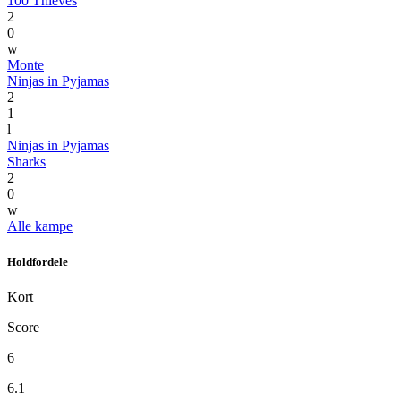
100 Thieves
2
0
w
Monte
Ninjas in Pyjamas
2
1
l
Ninjas in Pyjamas
Sharks
2
0
w
Alle kampe
Holdfordele
Kort
Score
6
6.1