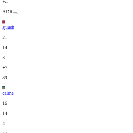
+/-
ADR
sjuush
21
14
3
+7
89
cairne
16
14
4