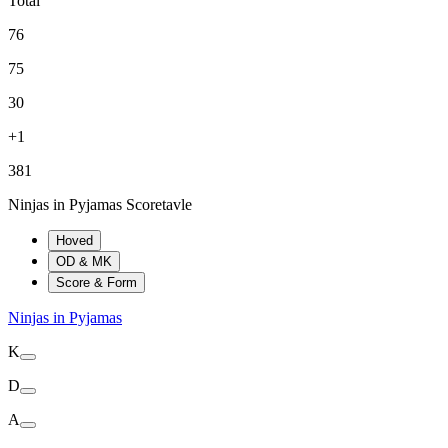
Total
76
75
30
+1
381
Ninjas in Pyjamas Scoretavle
Hoved
OD & MK
Score & Form
Ninjas in Pyjamas
K
D
A