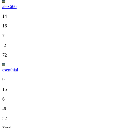
alex666
14
16
7
-2
72
esenthial
9
15
6
-6
52